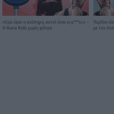
«Εγώ είμαι η ανάπηρη, αυτοί είναι οι μ***ες» –
Περδίκι εί
Η Maria Rolls χωρίς φίλτρο
με τον Ho