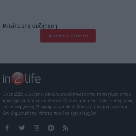
Μπείτε στη συζήτηση
ΠΡΟΣΘΉΚΗ ΣΧΟΛΊΟΥ
Το In2life φιλοξενεί αποκλειστικά πρωτότυπο περιεχόμενο που
προέρχεται από την συντακτική του ομάδα και τους εξωτερικούς
του συνεργάτες. Η εγκυρότητα είναι βασική του αρχή και έτσι
δεν δημοσιεύεται τίποτα που δεν έχει ελεγχθεί.
Facebook
Twitter
Instagram
Pinterest
RSS feeds