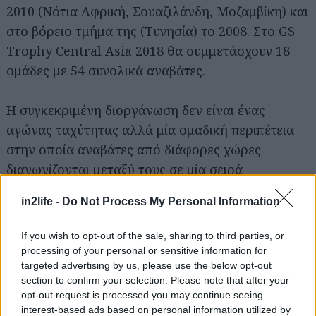
2010 (Νότια Αφρική, Σουαζιλάνδη, Μοζαμβίκη) και
στο βόρειο τμήμα της (Τυνησία) το 2008. Στο GS
Trophy Central Asia 2018 θα συμμετάσχουν 18
ομάδες με 54 συνολικά αναβάτες.
Η συγκεκριμένη διοργάνωση δεν είναι ένας
Αναζήτηση
για...
αγώνας ταχύτητας αλλά μία ομαδική περιπέτεια
στην οποία αναβάτες από διάφορες χώρες
διαγωνίζονται μεταξύ τους σε μία σειρά
αγωνισμάτων, μερικά από τα οποία δεν έχουν
in2life -
Do Not Process My Personal Information
σχέση με την οδήγηση. Δεδομένου ότι οι
συμμετέχοντες κάθε βράδυ κατασκηνώνουν στην
If you wish to opt-out of the sale, sharing to third parties, or
ύπαιθρο, δημιουργούνται φιλίες και αναπτύσσεται
processing of your personal or sensitive information for
πνεύμα συντροφικότητας. Μία επιτυχημένη ομάδα
targeted advertising by us, please use the below opt-out
section to confirm your selection. Please note that after your
σέβεται το περιβάλλον της, φροντίζει τις
opt-out request is processed you may continue seeing
μοτοσικλέτες και δείχνει κατανόηση στους άλλους
interest-based ads based on personal information utilized by