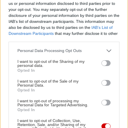
συμμετέχοντες.
us or personal information disclosed to third parties prior to
your opt-out. You may separately opt-out of the further
disclosure of your personal information by third parties on the
Η διοργάνωση ξεκινά την 1η Ιουνίου 2018, ημέρα
IAB’s list of downstream participants. This information may
που οι αγωνιζόμενοι θα φτάσουν στη βάση του
also be disclosed by us to third parties on the
IAB’s List of
Downstream Participants
that may further disclose it to other
Ουλάν Μπατόρ, όπου το πρόγραμμα ξεκινά με
third parties.
ενημέρωση των αναβατών, διάθεση των
Please note that this website/app uses one or more Google
Personal Data Processing Opt Outs
μοτοσικλετών και επαφές με τον Τύπο. Η ίδια η
services and may gather and store information including but
περιπέτεια θα ξεκινήσει στις 3 Ιουνίου και θα
not limited to your visit or usage behaviour. You may click to
I want to opt-out of the Sharing of my
personal data.
ολοκληρωθεί στις 10 Ιουνίου.
grant or deny consent to Google and its third-party tags to
Opted In
use your data for below specified purposes in below Google
consent section.
I want to opt-out of the Sale of my
Personal Data.
Opted In
I want to opt-out of processing my
Personal Data for Targeted Advertising.
Opted In
I want to opt-out of Collection, Use,
Retention, Sale, and/or Sharing of my