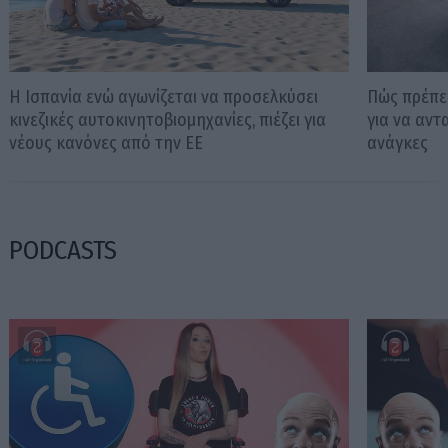
Η Ισπανία ενώ αγωνίζεται να προσελκύσει
Πώς πρέπει
κινεζικές αυτοκινητοβιομηχανίες, πιέζει για
για να αντ
νέους κανόνες από την ΕΕ
ανάγκες
PODCASTS