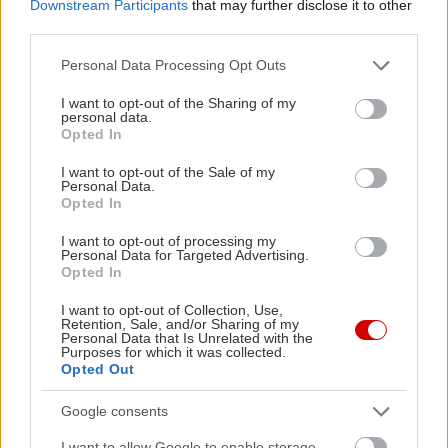
Downstream Participants
that may further disclose it to other
third parties.
Διαβάστε επίσης
Please note that this website/app uses one or more Google
Personal Data Processing Opt Outs
services and may gather and store information including but
not limited to your visit or usage behaviour. You may click to
I want to opt-out of the Sharing of my
personal data.
grant or deny consent to Google and its third-party tags to
Opted In
use your data for below specified purposes in below Google
consent section.
I want to opt-out of the Sale of my
Personal Data.
Opted In
I want to opt-out of processing my
Personal Data for Targeted Advertising.
Opted In
I want to opt-out of Collection, Use,
Η κάποτε ισχυρή αυτοκινητοβιομηχανία της
Η Ford επ
Retention, Sale, and/or Sharing of my
Personal Data that Is Unrelated with the
Γερμανίας βρίσκεται σε κρίση. Τι θα χρειαστεί
τους ποιοτ
Purposes for which it was collected.
για να διορθωθεί;
Opted Out
Google consents
I want to allow Google to enable storage