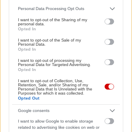
Please note that this website/app uses one or more Google
Personal Data Processing Opt Outs
services and may gather and store information including but
not limited to your visit or usage behaviour. You may click to
I want to opt-out of the Sharing of my
personal data.
grant or deny consent to Google and its third-party tags to
Opted In
use your data for below specified purposes in below Google
consent section.
I want to opt-out of the Sale of my
Personal Data.
Opted In
I want to opt-out of processing my
Personal Data for Targeted Advertising.
Opted In
I want to opt-out of Collection, Use,
Retention, Sale, and/or Sharing of my
Personal Data that Is Unrelated with the
Purposes for which it was collected.
Opted Out
Google consents
I want to allow Google to enable storage
Διαβάστε επίσης
related to advertising like cookies on web or