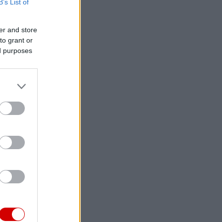
B’s List of
er and store
to grant or
ed purposes