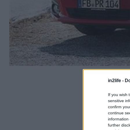
in2life -
Do
If you wish 
sensitive in
confirm you
continue se
information 
further disc