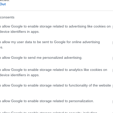
Out
XV και Impreza πέτυχαν τη μέγιστη συνολική βαθμο
consents
κιμή ασφάλειας Euro NCAP. Η Subaru τιμάται για 6
ιστη αυτή βαθμολογία των 5 αστεριών από τον οργα
o allow Google to enable storage related to advertising like cookies on
evice identifiers in apps.
 όσο και το νέο Impreza πέτυχαν την καλύτερη 
ru στις δοκιμές προστασίας ενήλικων επιβατών κ
o allow my user data to be sent to Google for online advertising
s.
to allow Google to send me personalized advertising.
ια Subaru XV και Impreza είναι τα πρώτα μοντέλα 
ια πλατφόρμα Subaru (Subaru Global Platform - SG
o allow Google to enable storage related to analytics like cookies on
 υψηλότερα επίπεδα απόδοσης ασφαλείας. Η SGP ενισ
evice identifiers in apps.
 την ακαμψία του πλαισίου (εμπρόσθια πλευρική ακ
o allow Google to enable storage related to functionality of the website
ή ακαμψία +70%, ακαμψία εμπρός ανάρτησης +70%,
αίσιου + 100%) και η απορρόφηση της ενέργειας πρ
o allow Google to enable storage related to personalization.
 40% σε σύγκριση με τα σημερινά μοντέλα.
o allow Google to enable storage related to security, including