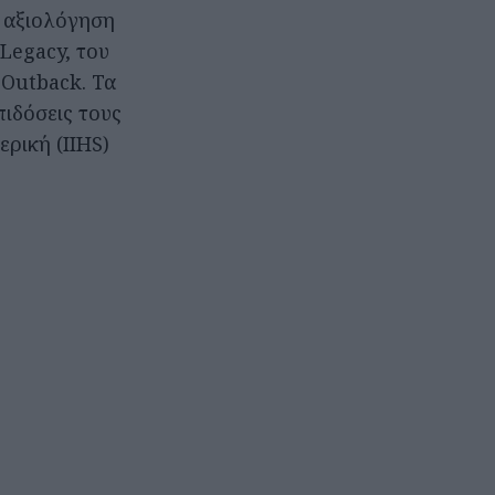
ν αξιολόγηση
Legacy, του
ο Outback. Τα
πιδόσεις τους
ρική (IIHS)