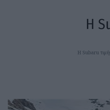
Η S
Η Subaru τιμή