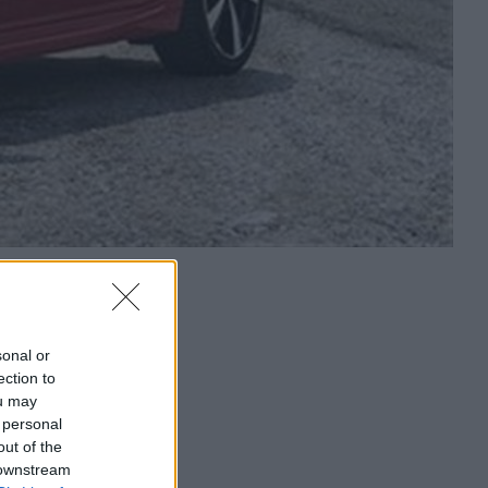
sonal or
ection to
ou may
 personal
out of the
 downstream