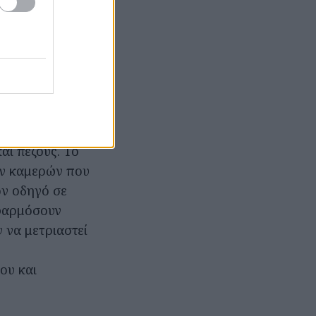
 αερόσακου
εξοπλισμένη με
 προστατεύει
τοιχείο του
ά αποτελέσματα
αι πεζούς. Το
ών καμερών που
ν οδηγό σε
εφαρμόσουν
 να μετριαστεί
ου και