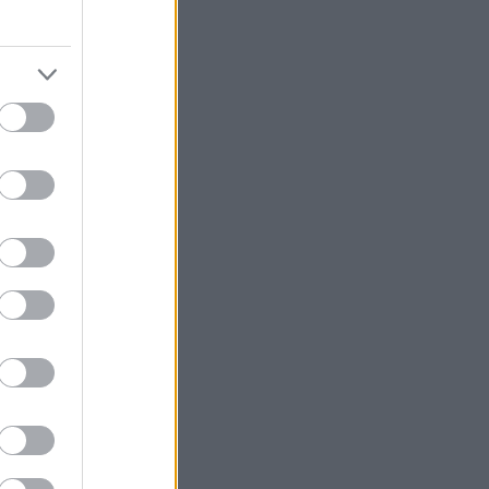
λογία πέντε
η συνεχόμενη
νισμό.
Τόσο το
βαθμολογία
αι προστασίας
που διαθέτουν
P), σχεδιασμένη
χύει σημαντικά
αμψία κάμψης
 ακαμψία
όσκρουσης έχει