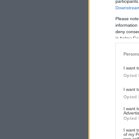
participants
Downstream 
Please note
information 
Αναζήτηση
deny consent
για...
in below Go
Persona
I want t
Opted 
I want t
Opted 
I want 
Advertis
Opted 
I want t
of my P
was col