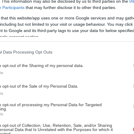
. This information may also be disclosed by us to third parties on the
IA
Participants
that may further disclose it to other third parties.
 that this website/app uses one or more Google services and may gath
including but not limited to your visit or usage behaviour. You may click 
 to Google and its third-party tags to use your data for below specifi
ogle consent section.
l Data Processing Opt Outs
o opt-out of the Sharing of my personal data.
In
o opt-out of the Sale of my Personal Data.
In
to opt-out of processing my Personal Data for Targeted
ing.
In
o opt-out of Collection, Use, Retention, Sale, and/or Sharing
ersonal Data that Is Unrelated with the Purposes for which it
lected.