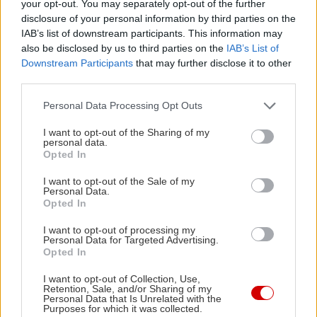
your opt-out. You may separately opt-out of the further
disclosure of your personal information by third parties on the
IAB’s list of downstream participants. This information may
also be disclosed by us to third parties on the
IAB’s List of
Downstream Participants
that may further disclose it to other
third parties.
Please note that this website/app uses one or more Google
Personal Data Processing Opt Outs
services and may gather and store information including but
not limited to your visit or usage behaviour. You may click to
I want to opt-out of the Sharing of my
Διαβάστε επίσης
personal data.
grant or deny consent to Google and its third-party tags to
Opted In
use your data for below specified purposes in below Google
consent section.
I want to opt-out of the Sale of my
Personal Data.
Opted In
I want to opt-out of processing my
Personal Data for Targeted Advertising.
Opted In
I want to opt-out of Collection, Use,
Retention, Sale, and/or Sharing of my
Personal Data that Is Unrelated with the
Purposes for which it was collected.