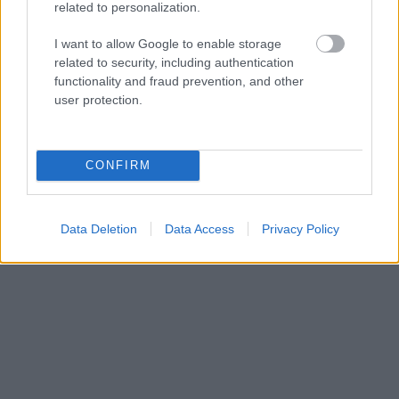
related to personalization.
«Εγώ είμαι η ανάπηρη, αυτοί είναι οι μ***ες» –
Περδίκι εί
I want to allow Google to enable storage
Η Maria Rolls χωρίς φίλτρο
με τον Ho
related to security, including authentication
functionality and fraud prevention, and other
user protection.
CONFIRM
Data Deletion
Data Access
Privacy Policy