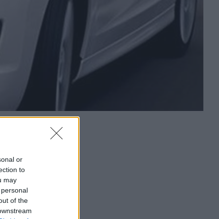
sonal or
ection to
ou may
 personal
out of the
 downstream