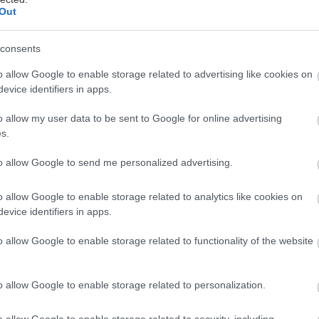
Out
κκα
consents
ν Ελλάδα ανακοίνωσε ένα ολοκληρωμένο προνομια
o allow Google to enable storage related to advertising like cookies on
evice identifiers in apps.
μάτων, το οποίο απευθύνεται σε όλους τους κατόχ
 και άνω. Συγκεκριμένα το πρόγραμμα Peugeot Serv
o allow my user data to be sent to Google for online advertising
αντικατάσταση μιας σειράς αναλώσιμων ανταλλακτ
s.
α την καλή λειτουργία του οχήματος, καθώς και ένα
to allow Google to send me personalized advertising.
 με συνολικό κόστος μόλις 135€. Η τιμή περιλαμβάνε
ά. Όλα τα ανταλλακτικά είναι σύμφωνα με τις τεχνικ
o allow Google to enable storage related to analytics like cookies on
ου κατασκευαστή και καλύπτονται με 12 μήνες εργ
evice identifiers in apps.
 και 12 μήνες εγγύηση εργασιών, με γραπτό πιστοπ
o allow Google to enable storage related to functionality of the website
eot.
o allow Google to enable storage related to personalization.
λους τους χρήστες του προγράμματος συντήρησης P
ugeot προσφέρει εντελώς δωρεάν οδική βοήθεια για
o allow Google to enable storage related to security, including