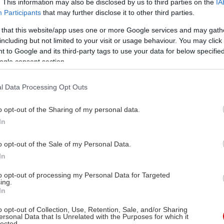
. This information may also be disclosed by us to third parties on the
IA
Participants
that may further disclose it to other third parties.
 that this website/app uses one or more Google services and may gath
including but not limited to your visit or usage behaviour. You may click 
 to Google and its third-party tags to use your data for below specifi
ogle consent section.
l Data Processing Opt Outs
o opt-out of the Sharing of my personal data.
In
o opt-out of the Sale of my Personal Data.
In
to opt-out of processing my Personal Data for Targeted
ing.
In
o opt-out of Collection, Use, Retention, Sale, and/or Sharing
ersonal Data that Is Unrelated with the Purposes for which it
lected.