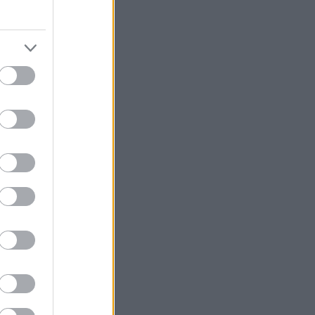
κό πρόγραμμα
ους αυτοκινήτων
iceGO
ικών
 λεπτομερή
ι ΦΠΑ, εργασία
ές
οστασιακής
οιητικό ελέγχου
eugeot
 ένα χρόνο σε