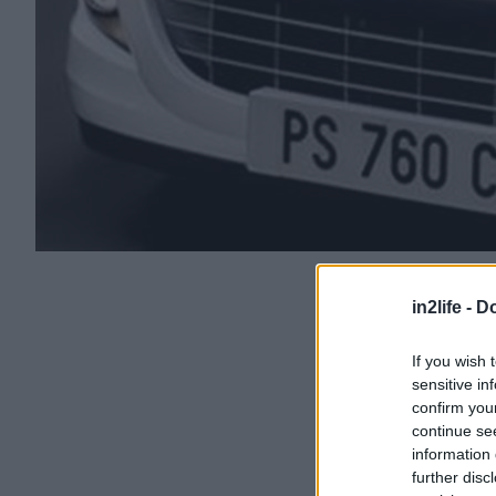
in2life -
Do
If you wish 
sensitive in
confirm you
continue se
information 
further disc