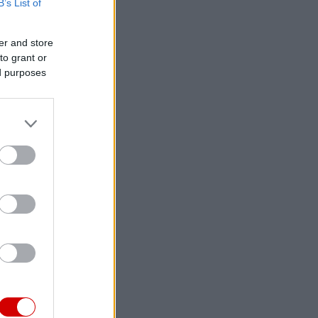
B’s List of
er and store
to grant or
ed purposes