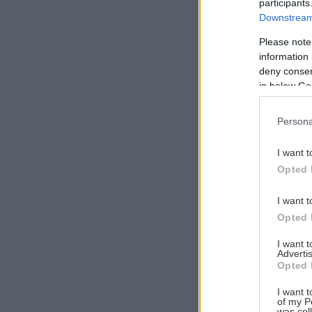
participants
Downstream 
Please note
information 
Αναζήτηση
deny consent
για...
in below Go
Persona
I want t
Opted 
I want t
Opted 
I want 
Advertis
Opted 
I want t
of my P
was col