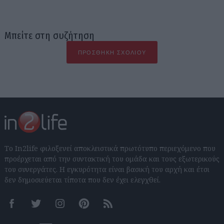
Μπείτε στη συζήτηση
ΠΡΟΣΘΉΚΗ ΣΧΟΛΊΟΥ
Το In2life φιλοξενεί αποκλειστικά πρωτότυπο περιεχόμενο που
προέρχεται από την συντακτική του ομάδα και τους εξωτερικούς
του συνεργάτες. Η εγκυρότητα είναι βασική του αρχή και έτσι
δεν δημοσιεύεται τίποτα που δεν έχει ελεγχθεί.
Facebook
Twitter
Instagram
Pinterest
RSS feeds