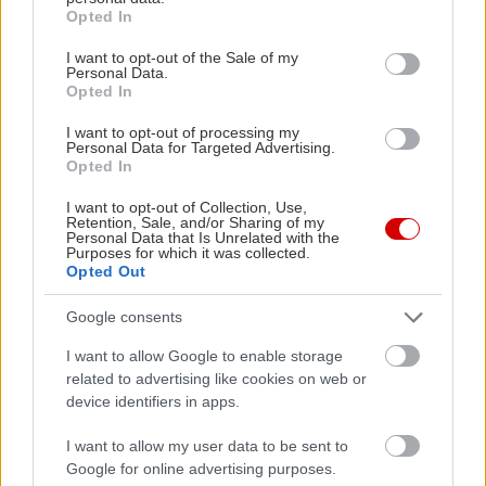
grant or deny consent to Google and its third-party tags to
Opted In
use your data for below specified purposes in below Google
consent section.
I want to opt-out of the Sale of my
Personal Data.
Στην κορυφή η Toyota και το 2014
Πρώτη στη
Opted In
στην Ελλά
I want to opt-out of processing my
Personal Data for Targeted Advertising.
Opted In
I want to opt-out of Collection, Use,
Retention, Sale, and/or Sharing of my
Personal Data that Is Unrelated with the
PODCASTS
Purposes for which it was collected.
Opted Out
Google consents
I want to allow Google to enable storage
related to advertising like cookies on web or
device identifiers in apps.
I want to allow my user data to be sent to
Google for online advertising purposes.