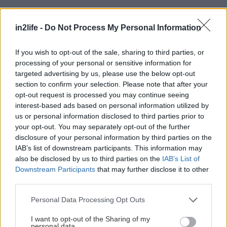
in2life -
Do Not Process My Personal Information
If you wish to opt-out of the sale, sharing to third parties, or
Αναζήτηση
processing of your personal or sensitive information for
για...
targeted advertising by us, please use the below opt-out
section to confirm your selection. Please note that after your
opt-out request is processed you may continue seeing
interest-based ads based on personal information utilized by
us or personal information disclosed to third parties prior to
Διαβάστε επίσης
your opt-out. You may separately opt-out of the further
disclosure of your personal information by third parties on the
IAB’s list of downstream participants. This information may
also be disclosed by us to third parties on the
IAB’s List of
Downstream Participants
that may further disclose it to other
third parties.
Please note that this website/app uses one or more Google
Personal Data Processing Opt Outs
services and may gather and store information including but
not limited to your visit or usage behaviour. You may click to
I want to opt-out of the Sharing of my
personal data.