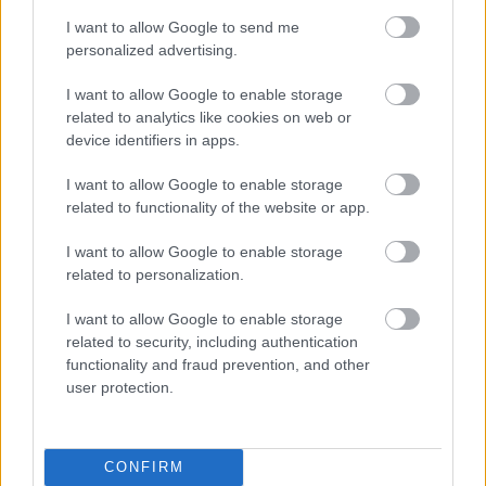
I want to allow Google to send me
personalized advertising.
«Εγώ είμαι η ανάπηρη, αυτοί είναι οι μ***ες» –
Περδίκι εί
I want to allow Google to enable storage
Η Maria Rolls χωρίς φίλτρο
με τον Ho
related to analytics like cookies on web or
device identifiers in apps.
I want to allow Google to enable storage
related to functionality of the website or app.
I want to allow Google to enable storage
related to personalization.
I want to allow Google to enable storage
related to security, including authentication
functionality and fraud prevention, and other
user protection.
CONFIRM