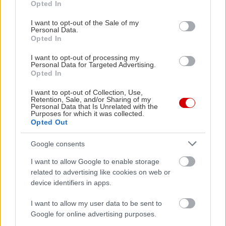
Opted In
use your data for below specified purposes in below Google
consent section.
I want to opt-out of the Sale of my
Personal Data.
Νέα έκθεση Subaru στο Χαλάνδρι
Ηyundai iF
Opted In
πρόγραμμ
I want to opt-out of processing my
Personal Data for Targeted Advertising.
Opted In
I want to opt-out of Collection, Use,
Retention, Sale, and/or Sharing of my
Personal Data that Is Unrelated with the
PODCASTS
Purposes for which it was collected.
Opted Out
Google consents
I want to allow Google to enable storage
related to advertising like cookies on web or
device identifiers in apps.
I want to allow my user data to be sent to
Google for online advertising purposes.