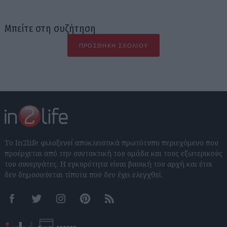
Μπείτε στη συζήτηση
ΠΡΟΣΘΉΚΗ ΣΧΟΛΊΟΥ
Το In2life φιλοξενεί αποκλειστικά πρωτότυπο περιεχόμενο που
προέρχεται από την συντακτική του ομάδα και τους εξωτερικούς
του συνεργάτες. Η εγκυρότητα είναι βασική του αρχή και έτσι
δεν δημοσιεύεται τίποτα που δεν έχει ελεγχθεί.
Facebook
Twitter
Instagram
Pinterest
RSS feeds