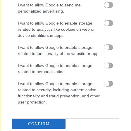
I want to allow Google to send me
personalized advertising.
«Εγώ είμαι η ανάπηρη, αυτοί είναι οι μ***ες» –
Περδίκι εί
Η Maria Rolls χωρίς φίλτρο
με τον Ho
I want to allow Google to enable storage
related to analytics like cookies on web or
device identifiers in apps.
I want to allow Google to enable storage
related to functionality of the website or app.
I want to allow Google to enable storage
related to personalization.
I want to allow Google to enable storage
related to security, including authentication
functionality and fraud prevention, and other
user protection.
CONFIRM