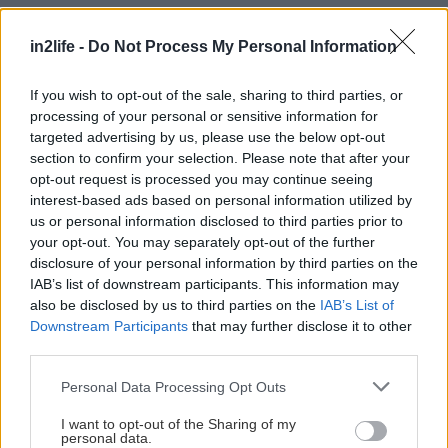
in2life -
Do Not Process My Personal Information
If you wish to opt-out of the sale, sharing to third parties, or
Αναζήτηση
processing of your personal or sensitive information for
για...
targeted advertising by us, please use the below opt-out
section to confirm your selection. Please note that after your
opt-out request is processed you may continue seeing
interest-based ads based on personal information utilized by
us or personal information disclosed to third parties prior to
Διαβάστε επίσης
your opt-out. You may separately opt-out of the further
disclosure of your personal information by third parties on the
IAB’s list of downstream participants. This information may
also be disclosed by us to third parties on the
IAB’s List of
Downstream Participants
that may further disclose it to other
third parties.
Please note that this website/app uses one or more Google
Personal Data Processing Opt Outs
services and may gather and store information including but
not limited to your visit or usage behaviour. You may click to
I want to opt-out of the Sharing of my
personal data.
grant or deny consent to Google and its third-party tags to