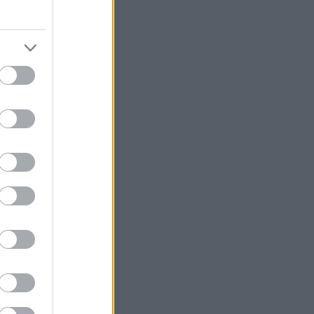
tsubishi
ισιού 2012, η
ι φέτος ένα