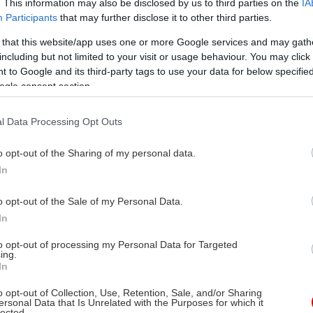
. This information may also be disclosed by us to third parties on the
IA
Participants
that may further disclose it to other third parties.
 that this website/app uses one or more Google services and may gath
including but not limited to your visit or usage behaviour. You may click 
 to Google and its third-party tags to use your data for below specifi
ogle consent section.
l Data Processing Opt Outs
o opt-out of the Sharing of my personal data.
In
o opt-out of the Sale of my Personal Data.
In
to opt-out of processing my Personal Data for Targeted
ing.
In
o opt-out of Collection, Use, Retention, Sale, and/or Sharing
ersonal Data that Is Unrelated with the Purposes for which it
lected.