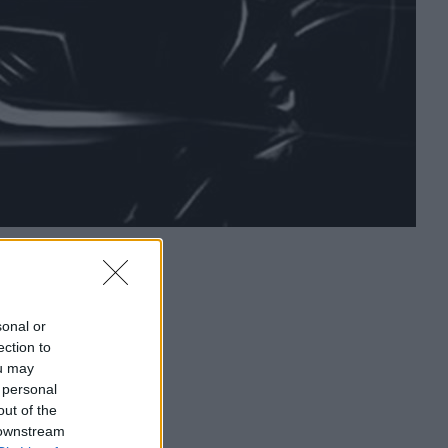
sonal or
ection to
ou may
 personal
out of the
 downstream