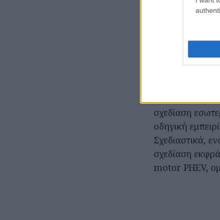
authenti
Το
Outlander 
εξοπλίζεται με
σχεδίαση εσωτε
οδηγική εμπειρί
Σχεδιαστικά, εν
σχεδίαση εκφρά
motor PHEV, ομ