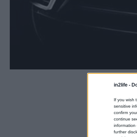
in2life -
Do
If you wish 
sensitive in
confirm you
continue se
information 
further disc