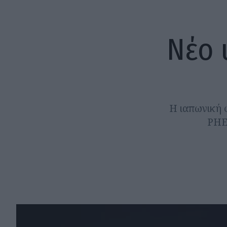
Νέο 
Η ιαπωνική 
PHE