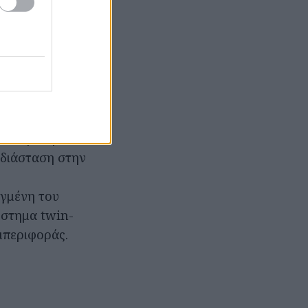
οποίο
νανεωμένη
 διάσταση στην
ιγμένη του
ύστημα twin-
μπεριφοράς.