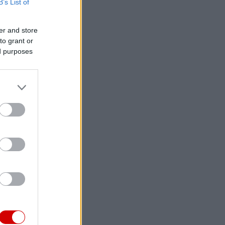
B’s List of
er and store
to grant or
ed purposes