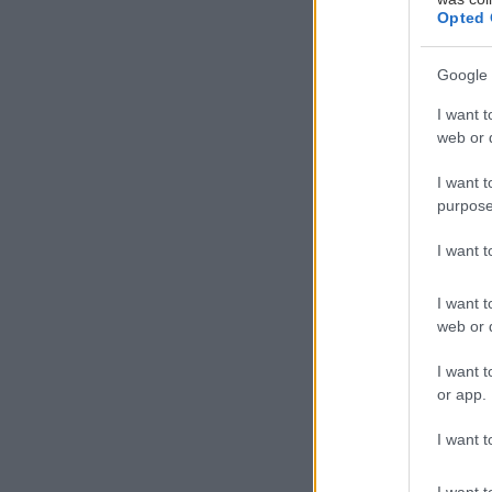
Opted 
του Σπύρου Ρέ
Google 
Δύο χρόνια μετ
I want t
web or d
Outlander PHEV
ιαπωνική μάρκα
I want t
ακόμα όχημα PH
purpose
I want 
I want t
web or d
I want t
or app.
I want t
I want t