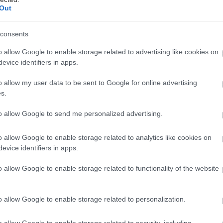
Out
κκα
consents
ά την πρεμιέρα του plug-in υβριδικού ηλεκτρικού Mi
o allow Google to enable storage related to advertising like cookies on
evice identifiers in apps.
 Twin Motor SUV στην Έκθεση Αυτοκινήτου του Παρ
 επέλεξε και πάλι την ίδια έκθεση για να αποκαλύψε
o allow my user data to be sent to Google for online advertising
EV, το Outlander PHEV Concept-S.
s.
to allow Google to send me personalized advertising.
o allow Google to enable storage related to analytics like cookies on
evice identifiers in apps.
o allow Google to enable storage related to functionality of the website
o allow Google to enable storage related to personalization.
o allow Google to enable storage related to security, including