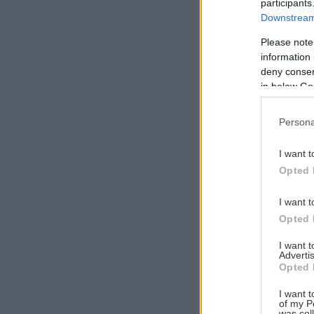
participants
Downstream 
Please note
information 
Αναζήτηση
deny consent
για...
in below Go
Persona
I want t
Opted 
I want t
Opted 
I want 
Advertis
Opted 
I want t
of my P
was col