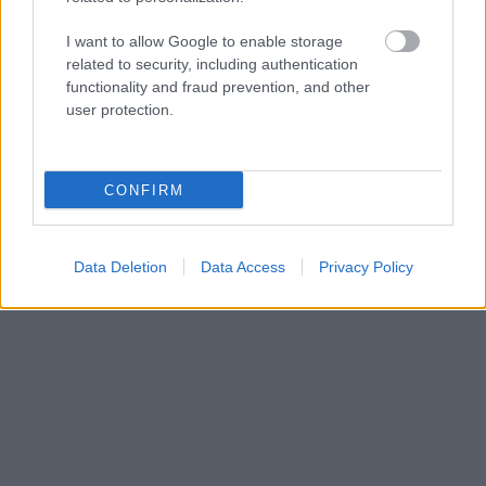
«Εγώ είμαι η ανάπηρη, αυτοί είναι οι μ***ες» –
Περδίκι εί
Η Maria Rolls χωρίς φίλτρο
με τον Ho
I want to allow Google to enable storage
related to security, including authentication
functionality and fraud prevention, and other
user protection.
CONFIRM
Data Deletion
Data Access
Privacy Policy