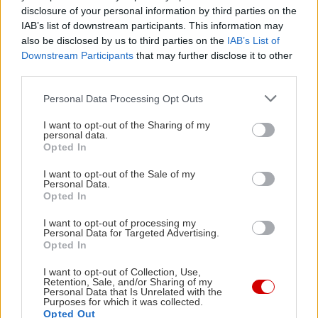
disclosure of your personal information by third parties on the
IAB’s list of downstream participants. This information may
also be disclosed by us to third parties on the
IAB’s List of
Downstream Participants
that may further disclose it to other
third parties.
Please note that this website/app uses one or more Google
Personal Data Processing Opt Outs
services and may gather and store information including but
Διαβάστε επίσης
not limited to your visit or usage behaviour. You may click to
I want to opt-out of the Sharing of my
personal data.
grant or deny consent to Google and its third-party tags to
Opted In
use your data for below specified purposes in below Google
consent section.
I want to opt-out of the Sale of my
Personal Data.
Opted In
I want to opt-out of processing my
Personal Data for Targeted Advertising.
Opted In
I want to opt-out of Collection, Use,
Retention, Sale, and/or Sharing of my
Personal Data that Is Unrelated with the
Purposes for which it was collected.
Opted Out