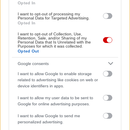
Opted In
I want to opt-out of processing my
Personal Data for Targeted Advertising.
Opted In
PODCASTS
I want to opt-out of Collection, Use,
Retention, Sale, and/or Sharing of my
Personal Data that Is Unrelated with the
Purposes for which it was collected.
Opted Out
Google consents
I want to allow Google to enable storage
related to advertising like cookies on web or
device identifiers in apps.
I want to allow my user data to be sent to
Google for online advertising purposes.
«Εγώ είμαι η ανάπηρη, αυτοί είναι οι μ***ες» –
Περδίκι εί
Η Maria Rolls χωρίς φίλτρο
με τον Ho
I want to allow Google to send me
personalized advertising.