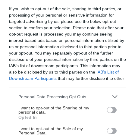
If you wish to opt-out of the sale, sharing to third parties, or
processing of your personal or sensitive information for
Αναζήτηση
για...
targeted advertising by us, please use the below opt-out
Διαβάστε επίσης
section to confirm your selection. Please note that after your
opt-out request is processed you may continue seeing
interest-based ads based on personal information utilized by
us or personal information disclosed to third parties prior to
your opt-out. You may separately opt-out of the further
disclosure of your personal information by third parties on the
IAB’s list of downstream participants. This information may
also be disclosed by us to third parties on the
IAB’s List of
Downstream Participants
that may further disclose it to other
third parties.
Please note that this website/app uses one or more Google
Personal Data Processing Opt Outs
services and may gather and store information including but
not limited to your visit or usage behaviour. You may click to
I want to opt-out of the Sharing of my
personal data.
grant or deny consent to Google and its third-party tags to
Seat Leon X-PERIENCE: Τετρακίνητο και…
Η κάποτε 
Opted In
use your data for below specified purposes in below Google
καλοκαιρινό
Γερμανίας 
consent section.
για να διο
I want to opt-out of the Sale of my
Personal Data.