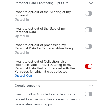
Please note that this website/app uses one or more Google
Personal Data Processing Opt Outs
services and may gather and store information including but
not limited to your visit or usage behaviour. You may click to
I want to opt-out of the Sharing of my
personal data.
grant or deny consent to Google and its third-party tags to
Opted In
use your data for below specified purposes in below Google
consent section.
I want to opt-out of the Sale of my
Personal Data.
Opted In
I want to opt-out of processing my
Personal Data for Targeted Advertising.
Opted In
I want to opt-out of Collection, Use,
Retention, Sale, and/or Sharing of my
Personal Data that Is Unrelated with the
Purposes for which it was collected.
Opted Out
Google consents
I want to allow Google to enable storage
related to advertising like cookies on web or
device identifiers in apps.