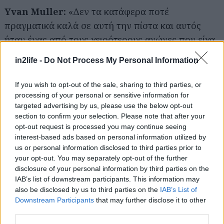
Yvan Muller:
«Δεν τα κατάφερα ποτέ
Αναζήτηση
για...
πραγματικά καλά σε αυτή την πίστα και αυτός
ήταν ένας από τους χειρότερους αγώνες που είχα
στο WTCC. Το πρώτο σκέλος πήγε καλά. Στόχος
in2life -
Do Not Process My Personal Information
μου ήταν να περάσω τον Chilton και να
διατηρήσω τη θέση μου στο βάθρο. Θεώρησα ότι
If you wish to opt-out of the sale, sharing to third parties, or
ήταν ριψοκίνδυνο να επιτεθώ σε αυτή την πιστά.
processing of your personal or sensitive information for
targeted advertising by us, please use the below opt-out
Προσπάθησα να αποφύγω το ατύχημα στο 2ο
section to confirm your selection. Please note that after your
αγώνα, όμως δεν μπορούσα να κάνω κάτι, αλλά
opt-out request is processed you may continue seeing
έτσι είναι οι αγώνες. Δεν ήταν ένας καλός αγώνας
interest-based ads based on personal information utilized by
us or personal information disclosed to third parties prior to
για εμένα, όμως πρώτα απ’ όλα είμαι οδηγός της
your opt-out. You may separately opt-out of the further
Citroën και είμαι πραγματικά περήφανος για αυτή
disclosure of your personal information by third parties on the
την επιτυχία στον πρώτο της αγώνα στο WTCC».
IAB’s list of downstream participants. This information may
also be disclosed by us to third parties on the
IAB’s List of
Downstream Participants
that may further disclose it to other
third parties.