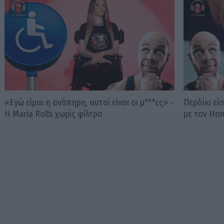
«Εγώ είμαι η ανάπηρη, αυτοί είναι οι μ***ες» –
Περδίκι εί
Η Maria Rolls χωρίς φίλτρο
με τον Ho