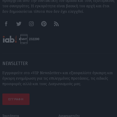
προέρχεται από την συντακτική του ομάδα και τους εξωτερικούς
του συνεργάτες. Η εγκυρότητα είναι βασική του αρχή και έτσι
δεν δημοσιεύεται τίποτα που δεν έχει ελεγχθεί.
Facebook
Twitter
Instagram
Pinterest
RSS feeds
NEWSLETTER
Εγγραφείτε στο «VIP Newsletter» και εξασφαλίστε έγκαιρη και
έγκυρη ενημέρωση για τις επιλεγμένες προτάσεις, τις ειδικές
προσφορές αλλά και τους Διαγωνισμούς μας.
ΕΓΓΡΑΦΗ
Ταυτότητα
Διαφημιστείτε