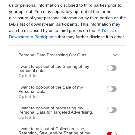
us or personal information disclosed to third parties prior to
your opt-out. You may separately opt-out of the further
disclosure of your personal information by third parties on the
IAB’s list of downstream participants. This information may
also be disclosed by us to third parties on the
IAB’s List of
Downstream Participants
that may further disclose it to other
third parties.
Please note that this website/app uses one or more Google
Personal Data Processing Opt Outs
services and may gather and store information including but
not limited to your visit or usage behaviour. You may click to
I want to opt-out of the Sharing of my
personal data.
grant or deny consent to Google and its third-party tags to
Opted In
use your data for below specified purposes in below Google
Διαβάστε επίσης
consent section.
I want to opt-out of the Sale of my
Personal Data.
Opted In
I want to opt-out of processing my
Personal Data for Targeted Advertising.
Opted In
I want to opt-out of Collection, Use,
Retention, Sale, and/or Sharing of my