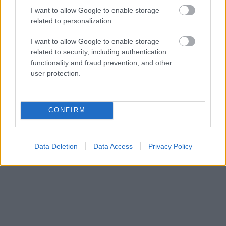
I want to allow Google to enable storage
related to personalization.
I want to allow Google to enable storage
«Εγώ είμαι η ανάπηρη, αυτοί είναι οι μ***ες» –
Περδίκι εί
related to security, including authentication
Η Maria Rolls χωρίς φίλτρο
με τον Ho
functionality and fraud prevention, and other
user protection.
CONFIRM
Data Deletion
Data Access
Privacy Policy