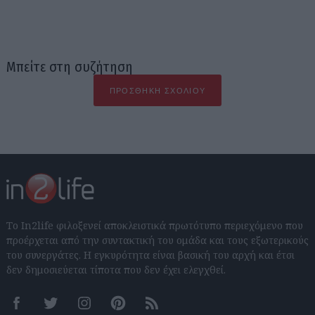
Μπείτε στη συζήτηση
ΠΡΟΣΘΉΚΗ ΣΧΟΛΊΟΥ
Το In2life φιλοξενεί αποκλειστικά πρωτότυπο περιεχόμενο που
προέρχεται από την συντακτική του ομάδα και τους εξωτερικούς
του συνεργάτες. Η εγκυρότητα είναι βασική του αρχή και έτσι
δεν δημοσιεύεται τίποτα που δεν έχει ελεγχθεί.
Facebook
Twitter
Instagram
Pinterest
RSS feeds