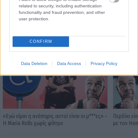
related to security, including authentication
functionality and fraud prevention, and other
user protection.
PODCASTS
CONFIRM
Data Deletion
Data Access
Privacy Policy
«Εγώ είμαι η ανάπηρη, αυτοί είναι οι μ***ες» –
Περδίκι εί
Η Maria Rolls χωρίς φίλτρο
με τον Ho