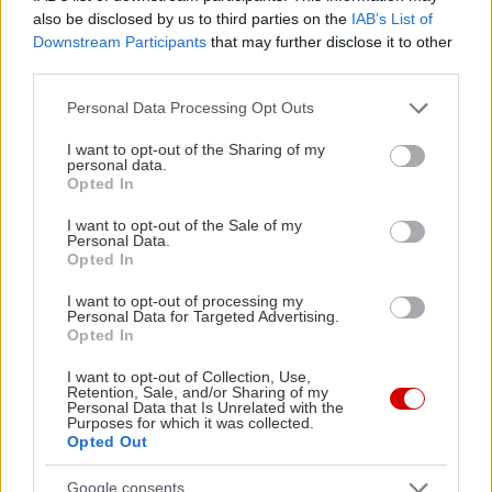
also be disclosed by us to third parties on the
IAB’s List of
Downstream Participants
that may further disclose it to other
third parties.
Please note that this website/app uses one or more Google
Personal Data Processing Opt Outs
services and may gather and store information including but
not limited to your visit or usage behaviour. You may click to
I want to opt-out of the Sharing of my
personal data.
grant or deny consent to Google and its third-party tags to
Opted In
use your data for below specified purposes in below Google
consent section.
I want to opt-out of the Sale of my
Personal Data.
Opted In
I want to opt-out of processing my
Personal Data for Targeted Advertising.
Opted In
I want to opt-out of Collection, Use,
Retention, Sale, and/or Sharing of my
Personal Data that Is Unrelated with the
Purposes for which it was collected.
Opted Out
Google consents