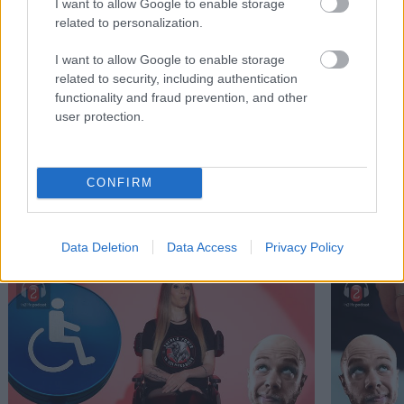
I want to allow Google to enable storage
related to personalization.
I want to allow Google to enable storage
Volvo: Εγγύηση κατά της... αλλεργίας
Τα ελαστικ
related to security, including authentication
functionality and fraud prevention, and other
user protection.
CONFIRM
PODCASTS
Data Deletion
Data Access
Privacy Policy