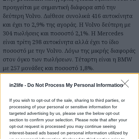
προηγείται με σημαντική διάφορα από την
δεύτερη Volvo. Διέθεσε συνολικά 416 αυτοκίνητα
και έχει το 2,9% της αγοράς. Η Volvo δεύτερη με
304 πωλήσεις και ποσοστό 2,1%. Η Mercedes
είναι τρίτη 298 αυτοκίνητα αλλά έχει το ίδιο
ποσοστό με την Volvo. Λόγω της μικρής διαφοράς
στον όγκο των πωλήσεων. Τέταρτη είναι η BMW
με 257 μονάδες και ποσοστό 1,8%.
Αναζήτηση
για...
in2life -
Do Not Process My Personal Information
If you wish to opt-out of the sale, sharing to third parties, or
processing of your personal or sensitive information for
targeted advertising by us, please use the below opt-out
section to confirm your selection. Please note that after your
opt-out request is processed you may continue seeing
interest-based ads based on personal information utilized by