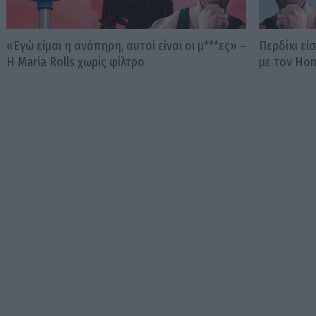
«Εγώ είμαι η ανάπηρη, αυτοί είναι οι μ***ες» –
Περδίκι εί
Η Maria Rolls χωρίς φίλτρο
με τον Ho