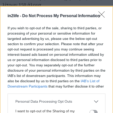
λίτρων 150 άλογα.
in2life -
Do Not Process My Personal Information
Το νέο Peugeot θα παρουσιαστεί σε παγκόσμια
πρεμιέρα στη "Διεθνή Έκθεση Αυτοκινήτου της
If you wish to opt-out of the sale, sharing to third parties, or
Γενεύης (Μάρτιος 2012), και θα κυκλοφορήσει
processing of your personal or sensitive information for
targeted advertising by us, please use the below opt-out
εμπορικά, αρχικά στις διεθνείς αγορές, από την
section to confirm your selection. Please note that after your
Άνοιξη 2012.
opt-out request is processed you may continue seeing
interest-based ads based on personal information utilized by
us or personal information disclosed to third parties prior to
Επιμέλεια: Άρης Δαμουλάκης
your opt-out. You may separately opt-out of the further
disclosure of your personal information by third parties on the
IAB’s list of downstream participants. This information may
also be disclosed by us to third parties on the
IAB’s List of
Downstream Participants
that may further disclose it to other
third parties.
Please note that this website/app uses one or more Google
Personal Data Processing Opt Outs
services and may gather and store information including but
not limited to your visit or usage behaviour. You may click to
I want to opt-out of the Sharing of my