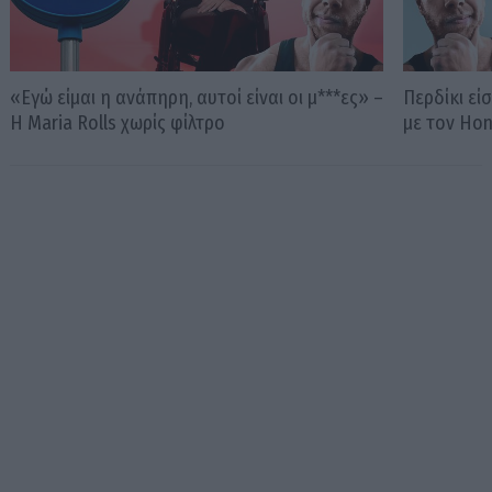
«Εγώ είμαι η ανάπηρη, αυτοί είναι οι μ***ες» –
Περδίκι εί
Η Maria Rolls χωρίς φίλτρο
με τον Ho