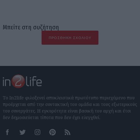
Μπείτε στη συζήτηση
ΠΡΟΣΘΉΚΗ ΣΧΟΛΊΟΥ
Το In2life φιλοξενεί αποκλειστικά πρωτότυπο περιεχόμενο που
προέρχεται από την συντακτική του ομάδα και τους εξωτερικούς
του συνεργάτες. Η εγκυρότητα είναι βασική του αρχή και έτσι
δεν δημοσιεύεται τίποτα που δεν έχει ελεγχθεί.
Facebook
Twitter
Instagram
Pinterest
RSS feeds