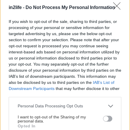
in2life -
Do Not Process My Personal Information
ΣΧΕΤΙΚΑ LINKS
If you wish to opt-out of the sale, sharing to third parties, or
To ελληνικό site της Opel
processing of your personal or sensitive information for
To διεθνές site της Opel
targeted advertising by us, please use the below opt-out
section to confirm your selection. Please note that after your
Site αφιερωμένο στο Opel Ampera
opt-out request is processed you may continue seeing
interest-based ads based on personal information utilized by
us or personal information disclosed to third parties prior to
your opt-out. You may separately opt-out of the further
disclosure of your personal information by third parties on the
IAB’s list of downstream participants. This information may
also be disclosed by us to third parties on the
IAB’s List of
Downstream Participants
that may further disclose it to other
third parties.
Please note that this website/app uses one or more Google
Personal Data Processing Opt Outs
services and may gather and store information including but
not limited to your visit or usage behaviour. You may click to
I want to opt-out of the Sharing of my
personal data.
grant or deny consent to Google and its third-party tags to
Opted In
use your data for below specified purposes in below Google