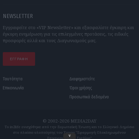
NEWSLETTER
Εγγραφείτε στο «VIP Newsletter» και εξασφαλίστε έγκαιρη και
έγκυρη ενημέρωση για τις επιλεγμένες προτάσεις, τις ειδικές
προσφορές αλλά και τους Διαγωνισμούς μας.
ΕΓΓΡΑΦΗ
Ταυτότητα
Διαφημιστείτε
Επικοινωνία
Όροι χρήσης
Προσωπικά δεδομένα
© 2002-2026 MEDIA2DAY
Το in2life ενισχύθηκε από την Ευρωπαϊκή Ένωση και το Ελληνικό Δημόσιο
στο πλαίσιο υλοποίησης του Έργου "Εφαρμογή Ολοκληρωμένου
v
Επιχειρηματικού Σχεδίου"