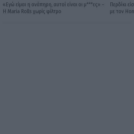
«Εγώ είμαι η ανάπηρη, αυτοί είναι οι μ***ες» –
Περδίκι εί
Η Maria Rolls χωρίς φίλτρο
με τον Ho