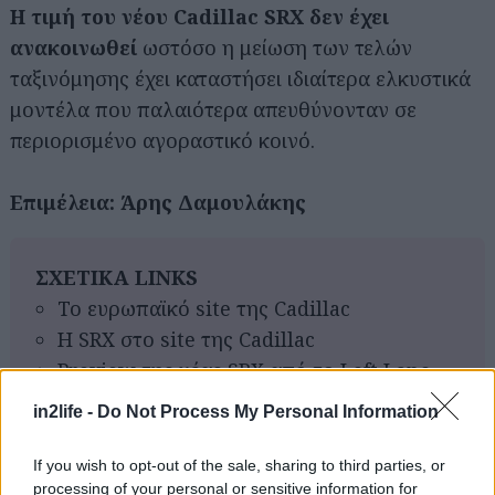
Η τιμή του νέου Cadillac SRX δεν έχει
ανακοινωθεί
ωστόσο η μείωση των τελών
ταξινόμησης έχει καταστήσει ιδιαίτερα ελκυστικά
μοντέλα που παλαιότερα απευθύνονταν σε
περιορισμένο αγοραστικό κοινό.
Επιμέλεια: Άρης Δαμουλάκης
ΣΧΕΤΙΚΑ LINKS
Το ευρωπαϊκό site της Cadillac
H SRX στο site της Cadillac
Αναζήτηση
για...
Preview της νέας SRX από το Left Lane
News.com
in2life -
Do Not Process My Personal Information
Η Cadillac SRX στην Wikipedia
If you wish to opt-out of the sale, sharing to third parties, or
processing of your personal or sensitive information for