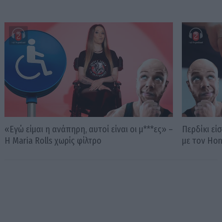
«Εγώ είμαι η ανάπηρη, αυτοί είναι οι μ***ες» –
Περδίκι εί
Η Maria Rolls χωρίς φίλτρο
με τον Ho