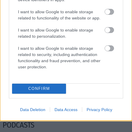
I want to allow Google to enable storage
related to functionality of the website or app.
I want to allow Google to enable storage
related to personalization.
I want to allow Google to enable storage
related to security, including authentication
functionality and fraud prevention, and other
user protection.
Η Ισπανία ενώ αγωνίζεται να προσελκύσει
Πώς πρέπει
κινεζικές αυτοκινητοβιομηχανίες, πιέζει για
για να αντ
CONFIRM
νέους κανόνες από την ΕΕ
ανάγκες
Data Deletion
Data Access
Privacy Policy
PODCASTS