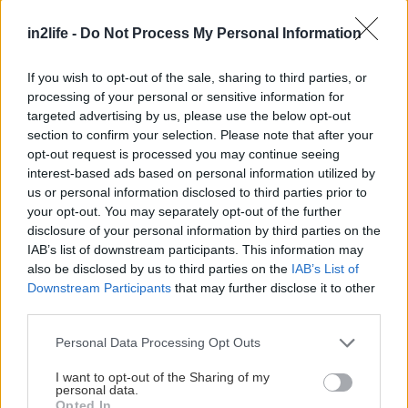
in2life -
Do Not Process My Personal Information
ΣΧΕΤΙΚΑ LINKS
Το επίσημο site του BMW Concept X1
If you wish to opt-out of the sale, sharing to third parties, or
processing of your personal or sensitive information for
Παρουσίαση στο Auto Blog
targeted advertising by us, please use the below opt-out
Φωτογραφίες από την παρουσίαση στο
section to confirm your selection. Please note that after your
Σαλόνι Αυτοκινήτου Παρισιού
opt-out request is processed you may continue seeing
interest-based ads based on personal information utilized by
us or personal information disclosed to third parties prior to
your opt-out. You may separately opt-out of the further
disclosure of your personal information by third parties on the
IAB’s list of downstream participants. This information may
also be disclosed by us to third parties on the
IAB’s List of
Downstream Participants
that may further disclose it to other
third parties.
Please note that this website/app uses one or more Google
Personal Data Processing Opt Outs
services and may gather and store information including but
not limited to your visit or usage behaviour. You may click to
I want to opt-out of the Sharing of my
personal data.
grant or deny consent to Google and its third-party tags to
Opted In