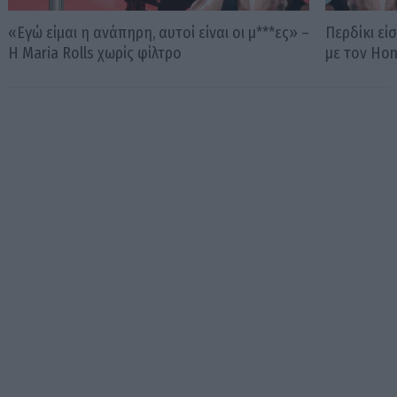
«Εγώ είμαι η ανάπηρη, αυτοί είναι οι μ***ες» –
Περδίκι εί
Η Maria Rolls χωρίς φίλτρο
με τον Ho