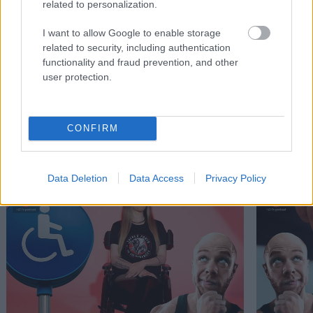
related to personalization.
Η κάποτε ισχυρή αυτοκινητοβιομηχανία της
Η Ford επ
I want to allow Google to enable storage
Γερμανίας βρίσκεται σε κρίση. Τι θα χρειαστεί
τους ποιοτ
related to security, including authentication
για να διορθωθεί;
functionality and fraud prevention, and other
user protection.
PODCASTS
CONFIRM
Data Deletion
Data Access
Privacy Policy