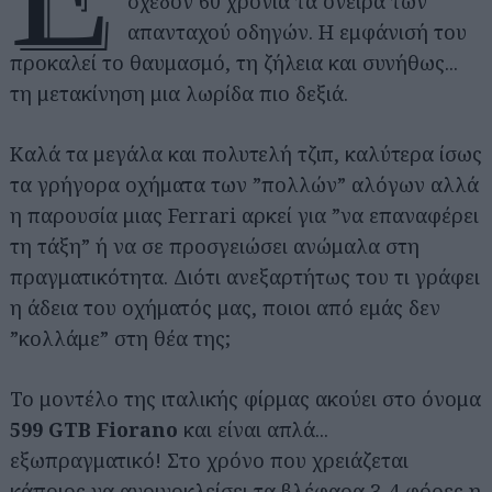
σχεδόν 60 χρόνια τα όνειρα των
απανταχού οδηγών. Η εμφάνισή του
προκαλεί το θαυμασμό, τη ζήλεια και συνήθως...
τη μετακίνηση μια λωρίδα πιο δεξιά.
Καλά τα μεγάλα και πολυτελή τζιπ, καλύτερα ίσως
τα γρήγορα οχήματα των ”πολλών” αλόγων αλλά
η παρουσία μιας Ferrari αρκεί για ”να επαναφέρει
τη τάξη” ή να σε προσγειώσει ανώμαλα στη
πραγματικότητα. Διότι ανεξαρτήτως του τι γράφει
η άδεια του οχήματός μας, ποιοι από εμάς δεν
”κολλάμε” στη θέα της;
Το μοντέλο της ιταλικής φίρμας ακούει στο όνομα
599 GTB Fiorano
και είναι απλά...
εξωπραγματικό! Στο χρόνο που χρειάζεται
κάποιος να ανοιγοκλείσει τα βλέφαρα 3-4 φόρες η