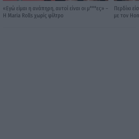
«Εγώ είμαι η ανάπηρη, αυτοί είναι οι μ***ες» –
Περδίκι εί
Η Maria Rolls χωρίς φίλτρο
με τον Ho