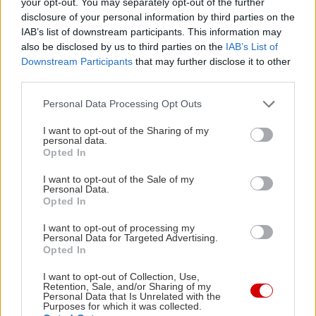
your opt-out. You may separately opt-out of the further
disclosure of your personal information by third parties on the
IAB’s list of downstream participants. This information may
also be disclosed by us to third parties on the
IAB’s List of
Downstream Participants
that may further disclose it to other
third parties.
Please note that this website/app uses one or more Google
Personal Data Processing Opt Outs
services and may gather and store information including but
not limited to your visit or usage behaviour. You may click to
I want to opt-out of the Sharing of my
personal data.
grant or deny consent to Google and its third-party tags to
Opted In
use your data for below specified purposes in below Google
consent section.
I want to opt-out of the Sale of my
Personal Data.
Opted In
I want to opt-out of processing my
Personal Data for Targeted Advertising.
Opted In
I want to opt-out of Collection, Use,
Retention, Sale, and/or Sharing of my
Personal Data that Is Unrelated with the
Purposes for which it was collected.