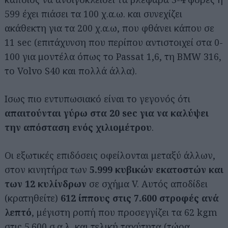
599 έχει πιάσει τα 100 χ.α.ω. και συνεχίζει
ακάθεκτη για τα 200 χ.α.ω, που φθάνει κάπου σε
11 sec (επιτάχυνση που περίπου αντιστοιχεί στα 0-
100 για μοντέλα όπως το Passat 1,6, τη ΒΜW 316,
το Volvo S40 και πολλά άλλα).
Ισως πιο εντυπωσιακό είναι το γεγονός ότι
απαιτούνται γύρω στα 20 sec για να καλύψει
την
απόσταση ενός χιλιομέτρου
.
Οι εξωτικές επιδόσεις οφείλονται μεταξύ άλλων,
στον κινητήρα των
5.999 κυβικών εκατοστών και
των 12 κυλίνδρων
σε σχήμα V. Αυτός αποδίδει
(κρατηθείτε)
612 ίππους στις 7.600 στροφές ανά
λεπτό
, μέγιστη ροπή που προσεγγίζει τα 62 kgm
στις 5.600 σ.α.λ. και τελική ταχύτητα (τώρα