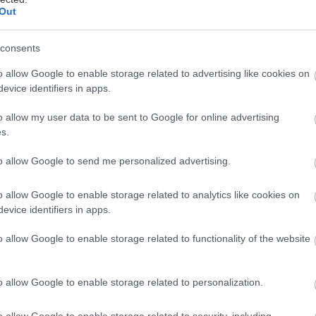
Out
να απλό μπολ με ρύζι, που ονομάζεται onigiri, αντι
consents
ό ένα απλό και νόστιμο είδος φαγητού. Αντιπροσωπε
ασική πράξη καλοσύνης: τη δημιουργία ενός χειροπο
o allow Google to enable storage related to advertising like cookies on
evice identifiers in apps.
για έναν φίλο ή αγαπημένο πρόσωπο.
o allow my user data to be sent to Google for online advertising
όταν η Nissan έμαθε για το Onigiri Action, ένα κοι
s.
στοχεύει να βοηθήσει στη διατροφή των παιδιών σχ
to allow Google to send me personalized advertising.
η, ξεκίνησε να το υποστηρίζει.
o allow Google to enable storage related to analytics like cookies on
ιά
evice identifiers in apps.
o allow Google to enable storage related to functionality of the website
που διευθύνεται από την ΜΚΟ Table for Two, βοηθ
η συνεχιζόμενη επισιτιστική κρίση και να υποστηριχ
o allow Google to enable storage related to personalization.
. Παρά τη συνεχιζόμενη ανάπτυξη της οικονομικής ε
ι να μαστίζει πάνω από 800 εκατομμύρια ανθρώπους 
o allow Google to enable storage related to security, including