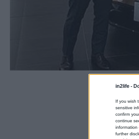
in2life -
Do
If you wish 
sensitive in
confirm you
continue se
information 
further disc