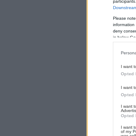
participants
Downstream 
Please note
information 
Αναζήτηση
deny consent
για...
in below Go
Persona
I want t
Opted 
I want t
Opted 
I want 
Advertis
Opted 
I want t
of my P
was col