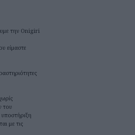
υμε την Onigiri
ου είμαστε
δραστηριότητες
χωρίς
ν του
η υποστήριξη
αι με τις