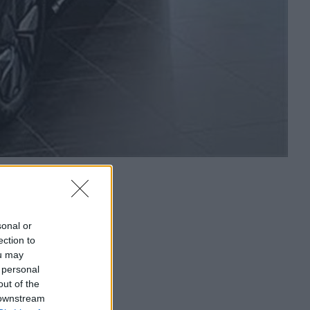
sonal or
ection to
ou may
 personal
out of the
 downstream