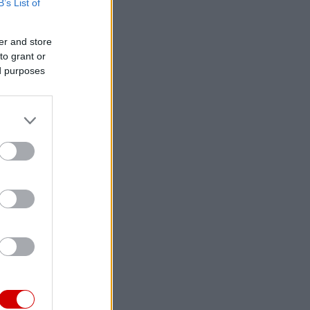
B’s List of
er and store
to grant or
ed purposes