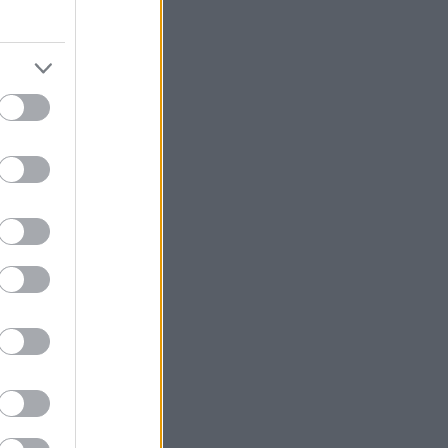
προσωπεύει κάτι
ύει επίσης
ίητου, εύκολου
νωφελές
ολικής ηλικίας
ά να
θούν τα πιο
υημερίας, η
παγκοσμίως,