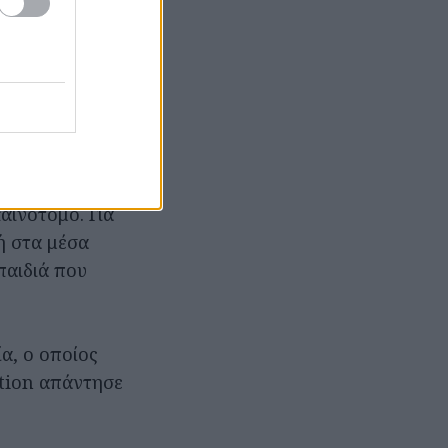
ID-19.
οντας στη
καινοτόμο. Για
ή στα μέσα
παιδιά που
α, ο οποίος
ction απάντησε