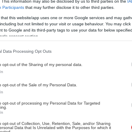
. This information may also be disclosed by us to third parties on the
IA
Participants
that may further disclose it to other third parties.
 that this website/app uses one or more Google services and may gath
including but not limited to your visit or usage behaviour. You may click 
 to Google and its third-party tags to use your data for below specifi
ogle consent section.
l Data Processing Opt Outs
o opt-out of the Sharing of my personal data.
In
o opt-out of the Sale of my Personal Data.
In
to opt-out of processing my Personal Data for Targeted
ing.
In
o opt-out of Collection, Use, Retention, Sale, and/or Sharing
ersonal Data that Is Unrelated with the Purposes for which it
lected.