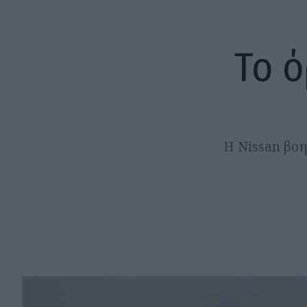
Το ό
Η Nissan βοη