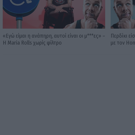
«Εγώ είμαι η ανάπηρη, αυτοί είναι οι μ***ες» –
Περδίκι εί
Η Maria Rolls χωρίς φίλτρο
με τον Ho