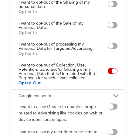
not limited to your visit or usage behaviour. You may click to
I want to opt-out of the Sharing of my
Εκπτώσεις και κίνητρα
personal data.
grant or deny consent to Google and its third-party tags to
Opted In
use your data for below specified purposes in below Google
Στις ΗΠΑ, η Ford εξέταζει το ενδεχόμενο να
consent section.
I want to opt-out of the Sale of my
Personal Data.
επαναφέρει τις εκπτώσεις και τα κίνητρα που
Opted In
καταργήθηκαν πέρσι εν μέσω ανησυχιών για την
I want to opt-out of processing my
εφοδιαστική αλυσίδα, δήλωσε ο Οικονομικός
Personal Data for Targeted Advertising.
Opted In
Διευθυντής John Lawler. «
Αυτή είναι μια
ανακουφιστική βαλβίδα που μας πηγαίνει
I want to opt-out of Collection, Use,
Retention, Sale, and/or Sharing of my
μπροστά
», είπε.
Personal Data that Is Unrelated with the
Purposes for which it was collected.
Opted Out
Google consents
I want to allow Google to enable storage
related to advertising like cookies on web or
device identifiers in apps.
I want to allow my user data to be sent to