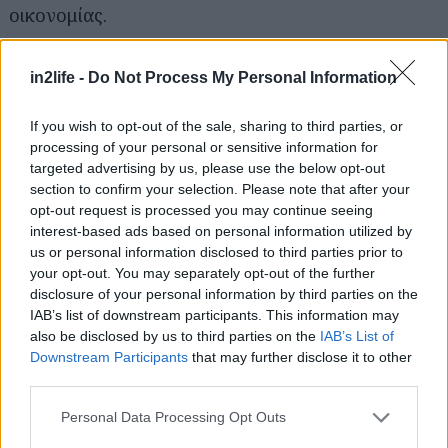
οικονομίας.
Ο οικογενειακός προϋπολογισμός δεν αντέχει
in2life -
Do Not Process My Personal Information
«
Το βάρος της αγοράς ενός αυτοκινήτου στον
If you wish to opt-out of the sale, sharing to third parties, or
processing of your personal or sensitive information for
προϋπολογισμό του νοικοκυριού είναι κάτι που θα
targeted advertising by us, please use the below opt-out
αντιμετωπίσουμε
», δήλωσε τον περασμένο μήνα ο
section to confirm your selection. Please note that after your
διευθύνων σύμβουλος
opt-out request is processed you may continue seeing
interest-based ads based on personal information utilized by
της Stellantis, Carlos Tavares.
us or personal information disclosed to third parties prior to
your opt-out. You may separately opt-out of the further
Προς το παρόν, η αυτοκινητοβιομηχανία σκόπευει
disclosure of your personal information by third parties on the
IAB’s list of downstream participants. This information may
να μεταφέρει το δικό της αυξανόμενο κόστος
also be disclosed by us to third parties on the
IAB’s List of
στους καταναλωτές, αλλά αυτό δεν μπορούσε να
Downstream Participants
that may further disclose it to other
διαρκέσει για πάντα. «Υπάρχει ένα όριο στις
third parties.
αυξήσεις τιμών», είπε ο Carlos Tavares.
Please note that this website/app uses one or more Google
Personal Data Processing Opt Outs
services and may gather and store information including but