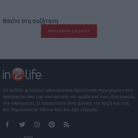
Μπείτε στη συζήτηση
ΠΡΟΣΘΉΚΗ ΣΧΟΛΊΟΥ
Το In2life φιλοξενεί αποκλειστικά πρωτότυπο περιεχόμενο που
προέρχεται από την συντακτική του ομάδα και τους εξωτερικούς
του συνεργάτες. Η εγκυρότητα είναι βασική του αρχή και έτσι
δεν δημοσιεύεται τίποτα που δεν έχει ελεγχθεί.
Facebook
Twitter
Instagram
Pinterest
RSS feeds