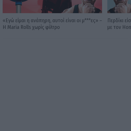
«Εγώ είμαι η ανάπηρη, αυτοί είναι οι μ***ες» –
Περδίκι εί
Η Maria Rolls χωρίς φίλτρο
με τον Ho