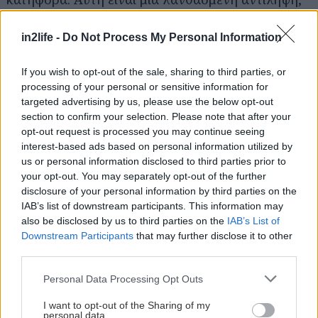
αφού εκείνη τη στιγμή ο κινητήρας αποσυνδέεται
από το κιβώτιο ταχυτήτων και έχουμε
in2life -
Do Not Process My Personal Information
κατανάλωση» λέει ο μηχανικός. Η σωστή
If you wish to opt-out of the sale, sharing to third parties, or
διαδικασία είναι να χρησιμοποιήσουμε το
processing of your personal or sensitive information for
φρενάρισμα του κινητήρα, δηλαδή, με
targeted advertising by us, please use the below opt-out
ενεργοποιημένη την ταχύτητα, σηκώνουμε το
section to confirm your selection. Please note that after your
opt-out request is processed you may continue seeing
πόδι μας από το γκάζι και με αυτόν τον τρόπο,
interest-based ads based on personal information utilized by
δεν θα υπάρχει κατανάλωση καυσίμου.
us or personal information disclosed to third parties prior to
your opt-out. You may separately opt-out of the further
disclosure of your personal information by third parties on the
IAB’s list of downstream participants. This information may
also be disclosed by us to third parties on the
IAB’s List of
Downstream Participants
that may further disclose it to other
third parties.
Please note that this website/app uses one or more Google
Personal Data Processing Opt Outs
services and may gather and store information including but
not limited to your visit or usage behaviour. You may click to
I want to opt-out of the Sharing of my
personal data.