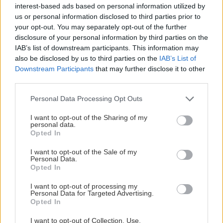
interest-based ads based on personal information utilized by
SUV/Crossover επιτρέπει στους χρήστες να το
us or personal information disclosed to third parties prior to
συνδέουν μέσω εφαρμογής και περιλαμβάνει ένα
your opt-out. You may separately opt-out of the further
disclosure of your personal information by third parties on the
ψηφιακό κλειδί με σύστημα peer-2-peer. Φυσικά,
IAB’s list of downstream participants. This information may
έχει επίσης σχεδιαστεί για να διασφαλίζει την
also be disclosed by us to third parties on the
IAB’s List of
ασφάλεια των επιβατών όσο το δυνατόν καλύτερα
Downstream Participants
that may further disclose it to other
third parties.
από μια σειρά συστημάτων υποβοήθησης του
οδηγού.
Please note that this website/app uses one or more Google
Personal Data Processing Opt Outs
services and may gather and store information including but
not limited to your visit or usage behaviour. You may click to
I want to opt-out of the Sharing of my
Το λανσάρισμα του νέου Smart #1 στις αγορές
personal data.
grant or deny consent to Google and its third-party tags to
Opted In
της Ευρώπης θα ξεκινήσει εντός του 2023, στην
use your data for below specified purposes in below Google
consent section.
Ελλάδα εκτιμάται ότι θα εισαχθεί εντός του 2024.
I want to opt-out of the Sale of my
Personal Data.
Opted In
I want to opt-out of processing my
Personal Data for Targeted Advertising.
Opted In
I want to opt-out of Collection, Use,