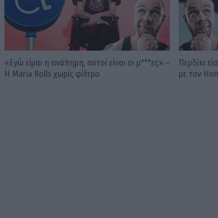
«Εγώ είμαι η ανάπηρη, αυτοί είναι οι μ***ες» –
Περδίκι εί
Η Maria Rolls χωρίς φίλτρο
με τον Ho