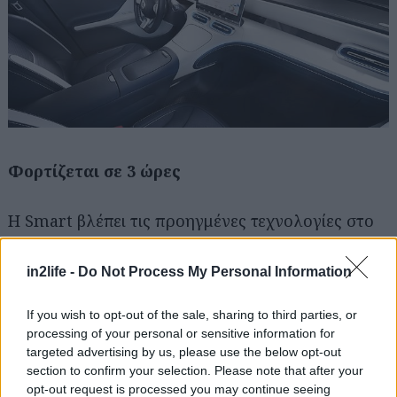
Αναζήτηση
για...
Φορτίζεται σε 3 ώρες
Η Smart βλέπει τις προηγμένες τεχνολογίες στο
αυτοκίνητο ως παράγοντα για μια αυθεντική και
χωρίς ανησυχία εμπειρία ηλεκτροκίνησης. Η νέα
in2life -
Do Not Process My Personal Information
μπαταρία παρέχει μέγιστη απόδοση 200 kW και
If you wish to opt-out of the sale, sharing to third parties, or
έχει τη δυνατότητα φόρτισης AC από 10-80 % με
processing of your personal or sensitive information for
22 kW σε 3 ώρες. Με την εξαιρετικά γρήγορη
targeted advertising by us, please use the below opt-out
φόρτιση DC, αυτό μπορεί να επιτευχθεί σε
section to confirm your selection. Please note that after your
opt-out request is processed you may continue seeing
λιγότερο από 30 λεπτά. Το συμπαγές