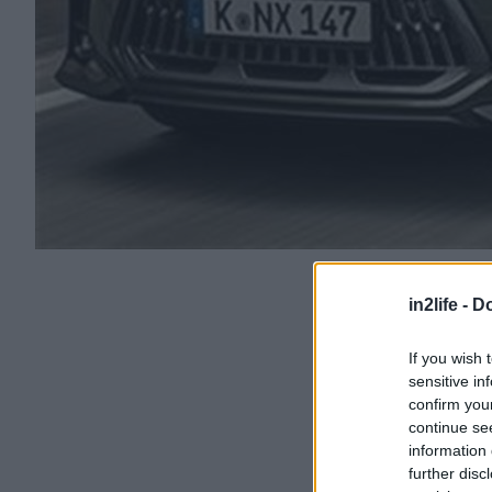
in2life -
Do
If you wish 
sensitive in
confirm you
continue se
information 
further disc