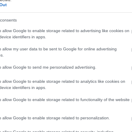
Out
έο Lexus NX, συμβάλει στον στόχο που αποτελεί κα
consents
ράγοντα για την ασφάλεια, την επικέντρωση του οδ
γηση. Βοηθά τον οδηγό να επικεντρωθεί στην οδήγη
o allow Google to enable storage related to advertising like cookies on
evice identifiers in apps.
 τιμόνι, τα μάτια στο δρόμο». Είναι μια απλή αρχή,
αράμετροι πρέπει να συνδυάζονται αρμονικά για να τ
o allow my user data to be sent to Google for online advertising
υ οδηγού στο τιμόνι μέχρι το σχήμα και τη θέση των
s.
αι τον τρόπο με τον οποίο μεταδίδονται σημαντικά δ
to allow Google to send me personalized advertising.
ιαδρομής.
o allow Google to enable storage related to analytics like cookies on
, ο Chief Engineer του NX, εξηγεί: «Έχουμε επαναπρ
evice identifiers in apps.
ιλοτηρίου ως το σημείο επαφής μεταξύ οδηγού και ο
o allow Google to enable storage related to functionality of the website
μια σχεδίαση που επιτρέπει μια βαθύτερη και πιο δι
τρέπει πιο πιστό έλεγχο του οχήματος. ”
o allow Google to enable storage related to personalization.
ική σχεδίαση ενώνει την πόρτα, τον πινακα των ορ
o allow Google to enable storage related to security, including