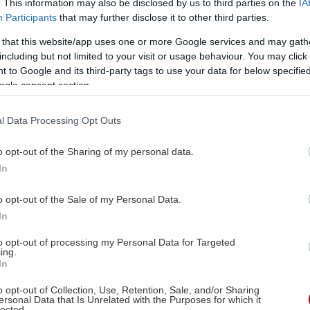
. This information may also be disclosed by us to third parties on the
IA
Participants
that may further disclose it to other third parties.
 that this website/app uses one or more Google services and may gath
including but not limited to your visit or usage behaviour. You may click 
 to Google and its third-party tags to use your data for below specifi
ogle consent section.
l Data Processing Opt Outs
o opt-out of the Sharing of my personal data.
In
o opt-out of the Sale of my Personal Data.
In
to opt-out of processing my Personal Data for Targeted
ing.
In
o opt-out of Collection, Use, Retention, Sale, and/or Sharing
ersonal Data that Is Unrelated with the Purposes for which it
lected.