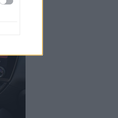
ρόσβαση στα
ύ.