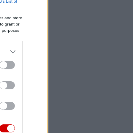
B’s List of
er and store
to grant or
ed purposes