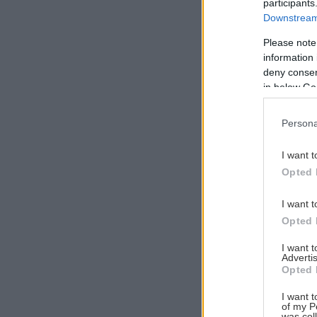
participants
Downstream 
Please note
information 
Αναζήτηση
deny consent
για...
in below Go
Persona
I want t
Opted 
I want t
Opted 
I want 
Advertis
Opted 
I want t
of my P
was col