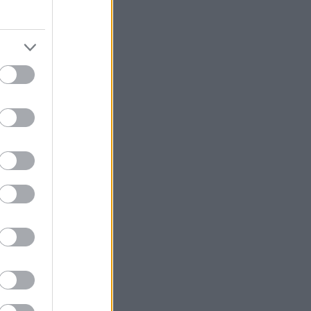
θοριστικό
ηγού στην
ση: «τα χέρια
 αλλά πολλές
ο πετύχουν,
 διαφορετικών
εδομένα
οσδιορίσει τον
χήματος,
αισθητική
γάνων και την