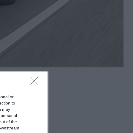
sonal or
ection to
ou may
 personal
out of the
 downstream