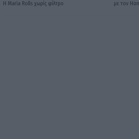
Η Maria Rolls χωρίς φίλτρο
με τον Ho