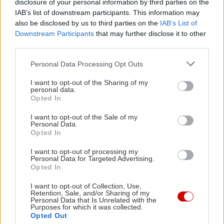
disclosure of your personal information by third parties on the
IAB’s list of downstream participants. This information may
also be disclosed by us to third parties on the
IAB’s List of
Downstream Participants
that may further disclose it to other
third parties.
Please note that this website/app uses one or more Google
Personal Data Processing Opt Outs
services and may gather and store information including but
not limited to your visit or usage behaviour. You may click to
I want to opt-out of the Sharing of my
personal data.
grant or deny consent to Google and its third-party tags to
Opted In
use your data for below specified purposes in below Google
consent section.
I want to opt-out of the Sale of my
Personal Data.
Opted In
I want to opt-out of processing my
Personal Data for Targeted Advertising.
Opted In
I want to opt-out of Collection, Use,
Retention, Sale, and/or Sharing of my
Personal Data that Is Unrelated with the
Purposes for which it was collected.
Opted Out