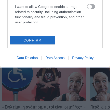
για να ανταποκριθεί στις μεταβαλλόμενες
Γερμανίας 
I want to allow Google to enable storage
ανάγκες
για να διο
related to security, including authentication
functionality and fraud prevention, and other
user protection.
PODCASTS
CONFIRM
Data Deletion
Data Access
Privacy Policy
«Εγώ είμαι η ανάπηρη, αυτοί είναι οι μ***ες» –
Περδίκι εί