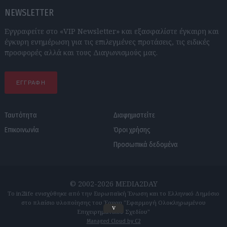
NEWSLETTER
Εγγραφείτε στο «VIP Newsletter» και εξασφαλίστε έγκαιρη και
έγκυρη ενημέρωση για τις επιλεγμένες προτάσεις, τις ειδικές
προσφορές αλλά και τους Διαγωνισμούς μας.
ΕΓΓΡΑΦΗ
Ταυτότητα
Διαφημιστείτε
Επικοινωνία
Όροι χρήσης
Προσωπικά δεδομένα
© 2002-2026 MEDIA2DAY
Το in2life ενισχύθηκε από την Ευρωπαϊκή Ένωση και το Ελληνικό Δημόσιο
στο πλαίσιο υλοποίησης του Έργου "Εφαρμογή Ολοκληρωμένου
v
Επιχειρηματικού Σχεδίου"
Managed Cloud by C2