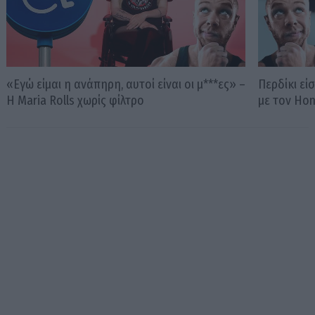
«Εγώ είμαι η ανάπηρη, αυτοί είναι οι μ***ες» –
Περδίκι εί
Η Maria Rolls χωρίς φίλτρο
με τον Ho