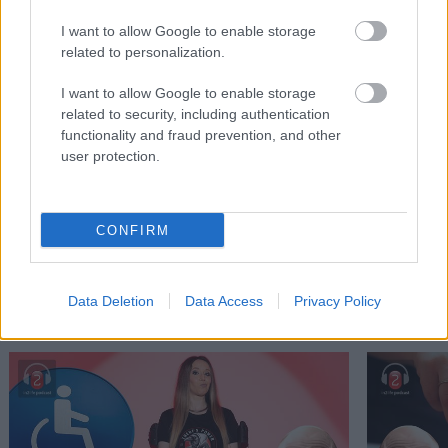
I want to allow Google to enable storage
related to personalization.
I want to allow Google to enable storage
related to security, including authentication
Η κάποτε ισχυρή αυτοκινητοβιομηχανία της
Η Ford επ
functionality and fraud prevention, and other
Γερμανίας βρίσκεται σε κρίση. Τι θα χρειαστεί
τους ποιοτ
user protection.
για να διορθωθεί;
CONFIRM
PODCASTS
Data Deletion
Data Access
Privacy Policy