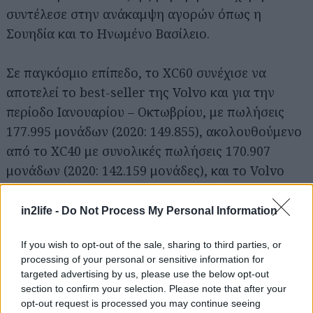
συντέλεσε στην ανάκαμψη αγορών όπως η
Σουηδία και το Ηνωμένο Βασίλειο.
Σε παγκόσμιο επίπεδο, το XC60 συνέχισε να
αποτελεί το best-seller της Volvo και για την
περίοδο Ιανουαρίου – Οκτωβρίου, με πωλήσεις
177.995 μονάδων (2020: 149.855), ακολουθούμενο
από το XC40 με συνολικές πωλήσεις 170.907
μονάδων (2020: 142.159 μονάδες), και το Volvo
Αναζήτηση
για...
XC90 με 89.041 (2020: 70.195 μονάδες).
in2life -
Do Not Process My Personal Information
If you wish to opt-out of the sale, sharing to third parties, or
processing of your personal or sensitive information for
targeted advertising by us, please use the below opt-out
section to confirm your selection. Please note that after your
opt-out request is processed you may continue seeing