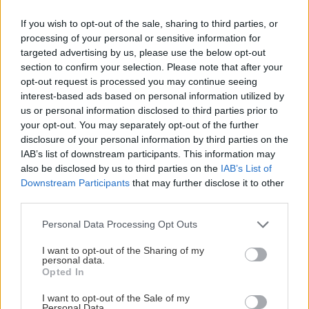
εκφραστής της φιλοσοφίας Focus προσφέροντας
γνήσια οδηγική συγκίνηση και απόλαυση ενώ την
If you wish to opt-out of the sale, sharing to third parties, or
processing of your personal or sensitive information for
ίδια στιγμή είναι πλήρως ενταγμένο στην
targeted advertising by us, please use the below opt-out
καθημερινή ζωή.
section to confirm your selection. Please note that after your
opt-out request is processed you may continue seeing
interest-based ads based on personal information utilized by
us or personal information disclosed to third parties prior to
your opt-out. You may separately opt-out of the further
disclosure of your personal information by third parties on the
IAB’s list of downstream participants. This information may
also be disclosed by us to third parties on the
IAB’s List of
Downstream Participants
that may further disclose it to other
third parties.
Please note that this website/app uses one or more Google
Personal Data Processing Opt Outs
services and may gather and store information including but
not limited to your visit or usage behaviour. You may click to
I want to opt-out of the Sharing of my
personal data.
grant or deny consent to Google and its third-party tags to
Opted In
use your data for below specified purposes in below Google
consent section.
I want to opt-out of the Sale of my
Personal Data.