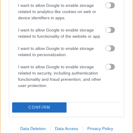
I want to allow Google to enable storage
related to analytics like cookies on web or
device identifiers in apps.
Διαβάστε επίσης
I want to allow Google to enable storage
related to functionality of the website or app.
I want to allow Google to enable storage
related to personalization.
I want to allow Google to enable storage
related to security, including authentication
functionality and fraud prevention, and other
user protection.
CONFIRM
Η Ισπανία ενώ αγωνίζεται να προσελκύσει
Πώς πρέπει
κινεζικές αυτοκινητοβιομηχανίες, πιέζει για
για να αντ
Data Deletion
Data Access
Privacy Policy
νέους κανόνες από την ΕΕ
ανάγκες