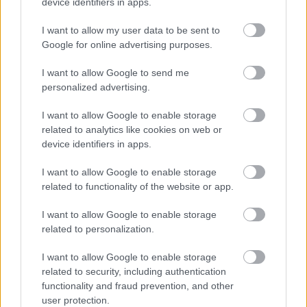
device identifiers in apps.
I want to allow my user data to be sent to
Google for online advertising purposes.
I want to allow Google to send me
personalized advertising.
I want to allow Google to enable storage
related to analytics like cookies on web or
device identifiers in apps.
«Εγώ είμαι η ανάπηρη, αυτοί είναι οι μ***ες» –
Περδίκι εί
I want to allow Google to enable storage
Η Maria Rolls χωρίς φίλτρο
με τον Ho
related to functionality of the website or app.
I want to allow Google to enable storage
related to personalization.
I want to allow Google to enable storage
related to security, including authentication
functionality and fraud prevention, and other
user protection.