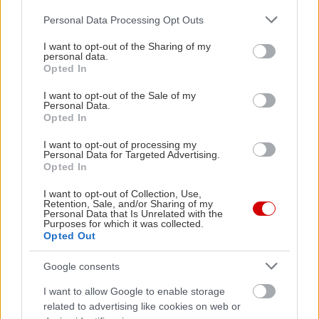
Please note that this website/app uses one or more Google
Personal Data Processing Opt Outs
services and may gather and store information including but
not limited to your visit or usage behaviour. You may click to
I want to opt-out of the Sharing of my
personal data.
grant or deny consent to Google and its third-party tags to
Opted In
use your data for below specified purposes in below Google
consent section.
I want to opt-out of the Sale of my
Personal Data.
Opted In
I want to opt-out of processing my
Personal Data for Targeted Advertising.
Opted In
Η Ισπανία ενώ αγωνίζεται να προσελκύσει
Πώς πρέπει
I want to opt-out of Collection, Use,
κινεζικές αυτοκινητοβιομηχανίες, πιέζει για
για να αντ
Retention, Sale, and/or Sharing of my
Personal Data that Is Unrelated with the
νέους κανόνες από την ΕΕ
ανάγκες
Purposes for which it was collected.
Opted Out
Google consents
PODCASTS
I want to allow Google to enable storage
related to advertising like cookies on web or