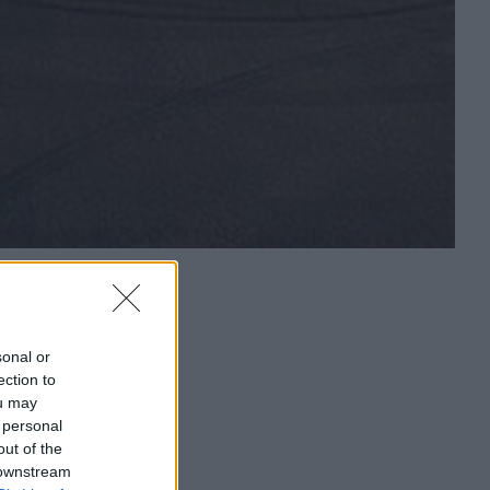
sonal or
ection to
ou may
 personal
out of the
 downstream