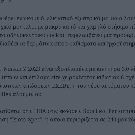
 : Z.
φέρει ένα κομψό, ελκυστικό εξωτερικό με μια σιλουέ
χικό μοντέλο, με μακρύ καπό και χαμηλό στήσιμο π
 το οδηγοκεντρικό cockpit περιλαμβάνει μια προσα
ε διαθέσιμα δερμάτινα σπορ καθίσματα και ηχοσύστη
 Nissan Z 2023 είναι εξοπλισμένα με κινητήρα 3.0 λ
 ίππων και επιλογή είτε χειροκίνητου κιβωτίου 6 σχ
ιστικών επιδόσεων EXEDY, ή του νέου αυτόματου κι
dles αλουμινίου.
ατίθεται στις ΗΠΑ στις εκδόσεις Sport και Performa
οση "Proto Spec", η οποία περιορίζεται σε 240 μονάδ