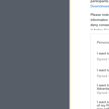
participants
Downstream 
Please note
information 
Αναζήτηση
deny consent
για...
in below Go
Persona
I want t
Opted 
I want t
Opted 
I want 
Advertis
Opted 
I want t
of my P
was col