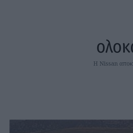
ολοκ
Η Nissan αποκ