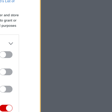
B’s List of
er and store
to grant or
ed purposes