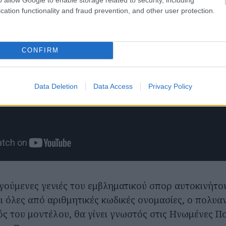
cation functionality and fraud prevention, and other user protection.
CONFIRM
Data Deletion
Data Access
Privacy Policy
ηγούμενες γενιές του εμβληματικού σπορ αυτοκινήτο
ι όλες από αριθμητικές κωδικές ονομασίες, ο πολυ
ς του μοντέλου, θα γίνει γνωστός στις Ηνωμένες Πο