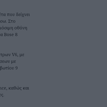
τα που δείχνει
ίσω. Στο
ρμόσιμη οθόνη
μα Bose 8
ίτρων V6, με
έσεων με
βωτίου 9
nce, καθώς και
ες.