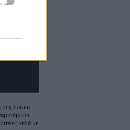
υ της Nissan
αναμενόμενος
λιτείες απλά με