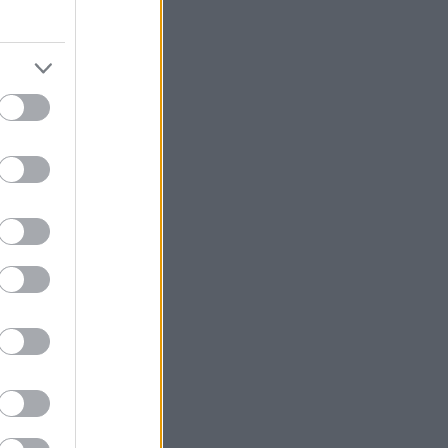
του της Nissan,
αθέτει
turbo και
ό το Duggal
ου το αρχικό
βριο του 1969.