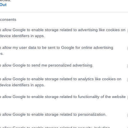
Out
ιο πρόσφατη γενιά του εμβληματικού σπορ αυτοκινή
consents
α πωλείται στις ΗΠΑ από την άνοιξη του 2022 και δι
κπληκτική σχεδίαση, κινητήρα V6 400 ίππων διπλού 
o allow Google to enable storage related to advertising like cookies on
evice identifiers in apps.
ροηγμένη τεχνολογία.
o allow my user data to be sent to Google for online advertising
λυψε το ολοκαίνουργιο σπορ αυτοκίνητο Z 2023 απ
s.
 Μπρούκλιν, περίπου πέντε μίλια από το σημείο όπ
to allow Google to send me personalized advertising.
υ 1970 έκανε το παγκόσμιο ντεμπούτο του, τον Οκτώ
o allow Google to enable storage related to analytics like cookies on
evice identifiers in apps.
o allow Google to enable storage related to functionality of the website
o allow Google to enable storage related to personalization.
o allow Google to enable storage related to security, including