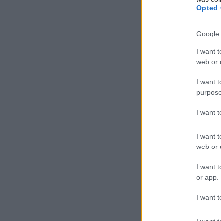
Η
Opted 
π
Google 
θ
ε
I want t
web or d
π
I want t
Η Nissan αποκά
purpose
Greenhouse του
I want 
Datsun 240Z το
I want t
web or d
I want t
or app.
I want t
I want t