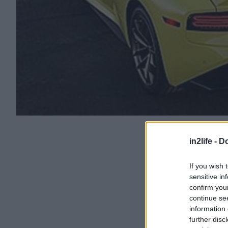
in2life -
Do
If you wish 
sensitive in
confirm you
continue se
information 
further disc