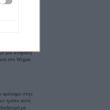
ι το GUINNESS
παίτησε στάση
υφθούν τα 1.352
 με μια ανάβαση
τιση στο Wigan
ο ορόσημο στην
τον τρόπο αυτό
 διαδρομή με