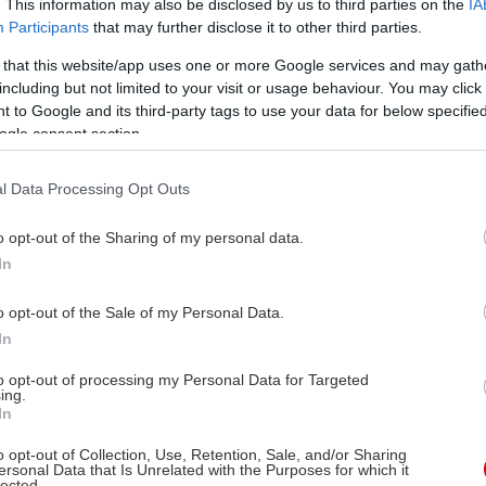
. This information may also be disclosed by us to third parties on the
IA
Participants
that may further disclose it to other third parties.
 that this website/app uses one or more Google services and may gath
including but not limited to your visit or usage behaviour. You may click 
 to Google and its third-party tags to use your data for below specifi
ogle consent section.
l Data Processing Opt Outs
o opt-out of the Sharing of my personal data.
In
o opt-out of the Sale of my Personal Data.
In
to opt-out of processing my Personal Data for Targeted
ing.
In
o opt-out of Collection, Use, Retention, Sale, and/or Sharing
ersonal Data that Is Unrelated with the Purposes for which it
lected.