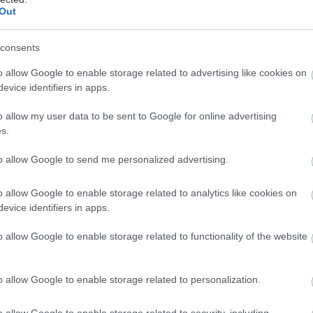
Out
πιο πρόσφατο αμιγώς ηλεκτρικό μοντέλο της Ford, 
consents
ch-E, κατέκτησε το ρεκόρ Γκίνες (GUINNESS WORL
 εξαιρετική οικονομία στον τομέα της κατανάλωσης
o allow Google to enable storage related to advertising like cookies on
evice identifiers in apps.
ργειας που κατέγραψε στη διαδρομή μεταξύ John O’
o allow my user data to be sent to Google for online advertising
s.
υ ρεκόρ μικρότερης κατανάλωσης σε ηλεκτρικό αυτ
to allow Google to send me personalized advertising.
πιβεβαιωμένα στοιχεία από ανεξάρτητο φορέα που έδ
ach-E διάνυσε πάνω από 10,52 χιλιόμετρα ανά κιλ
o allow Google to enable storage related to analytics like cookies on
evice identifiers in apps.
 των 805 χιλιομέτρων
o allow Google to enable storage related to functionality of the website
ωρητικότητα μπαταρίας 88kWh, η κατανάλωση ενέρ
o allow Google to enable storage related to personalization.
οδυναμεί με αυτονομία άνω των 805 χιλιομέτρων, 
ρα από 195 χιλιόμετρα στην επίσημη αυτονομία των 
o allow Google to enable storage related to security, including