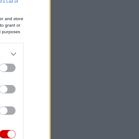
B’s List of
er and store
to grant or
ed purposes