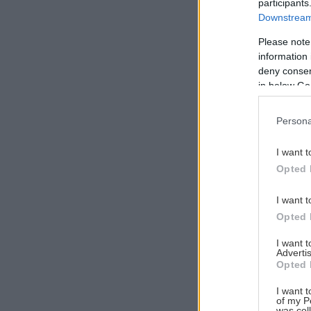
participants
Downstream 
Please note
information 
Αναζήτηση
deny consent
για...
in below Go
Persona
I want t
Opted 
I want t
Opted 
I want 
Advertis
Opted 
I want t
of my P
was col