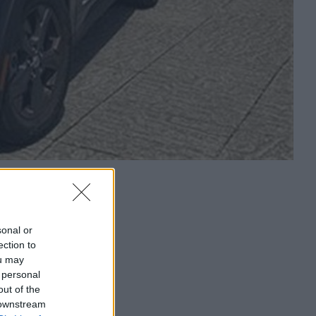
sonal or
ection to
ou may
 personal
out of the
 downstream