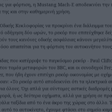
ις για φόρτιση, η Mustang Mach-E αποδεικνύει την
ά της και στην καθημερινή χρήση.
Οδικής Κυκλοφορίας να προκρίνει ένα διάλειμμα το
ό οδήγηση δύο ωρών, το ρεκόρ που επιτεύχθηκε δείχν
ούν τους κανόνες οδικής ασφάλειας κάνουν μεγαλύτ
όσο απαιτείται για τη φόρτιση του αυτοκινήτου τους
δας που κατέρριψε το παγκόσμιο ρεκόρ - Paul Clift
τον τομέα μεταφορών του BBC, και οι συνοδηγοί Fe
r, που ήδη έχουν επιτύχει ρεκόρ οικονομίας με οχήμ
σαν: «Το ρεκόρ αυτό αποδεικνύει ότι τα ηλεκτρικά α
ια όλους. Όχι απλά για σύντομες αστικές διαδρομές 
αγορά, ή ως δεύτερα οχήματα, αλλά για χρήση σε πρ
γάλα ταξίδια από το ένα άκρο της χώρας στο άλλο. 
ε αυτό το αυτοκίνητο, έχουμε φτάσει στο σημείο καμ