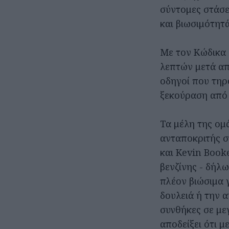
σύντομες στάσε
και βιωσιμότητ
Με τον Κώδικα 
λεπτών μετά απ
οδηγοί που τηρ
ξεκούραση από 
Τα μέλη της ομά
ανταποκριτής σ
και Kevin Booke
βενζίνης - δήλω
πλέον βιώσιμα γ
δουλειά ή την 
συνθήκες σε με
αποδείξει ότι μ