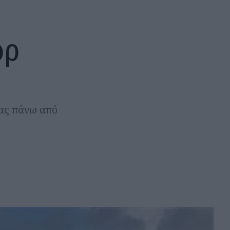
όρ
τας πάνω από