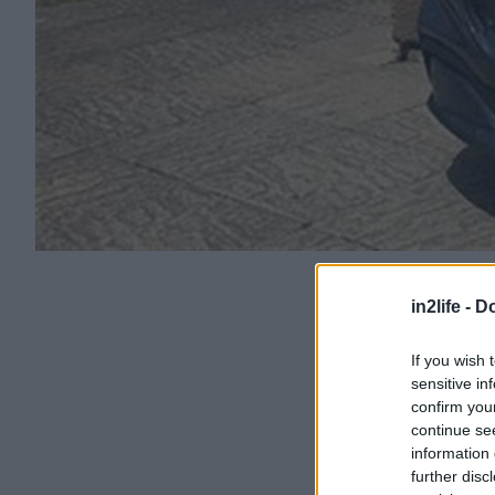
in2life -
Do
If you wish 
sensitive in
confirm you
continue se
information 
further disc