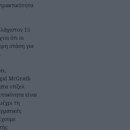
 πρακτικότητα
υλάχιστον 15
ει ότι οι
ερη στάση για
.
on,
rgal McGrath
ατα ντίζελ
υτοκίνητα είναι
μέχρι τη
αγματικές
Έχουμε
πής.