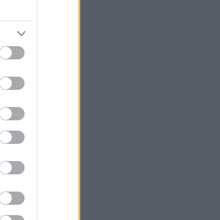
η νέα Mustang
D RECORD) μετά
 ηλεκτρικής
Groats και
οκίνητο
ειξαν ότι η
οβατώρα (kWh).
γειας που
προσθέτοντας
610 χιλιομέτρων