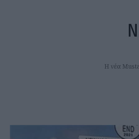
Ν
Η νέα Musta