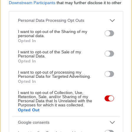
Downstream Participants
that may further disclose it to other
46.990 ευρώ.
third parties.
Please note that this website/app uses one or more Google
Personal Data Processing Opt Outs
services and may gather and store information including but
not limited to your visit or usage behaviour. You may click to
I want to opt-out of the Sharing of my
personal data.
grant or deny consent to Google and its third-party tags to
Opted In
use your data for below specified purposes in below Google
consent section.
I want to opt-out of the Sale of my
Personal Data.
Opted In
I want to opt-out of processing my
Personal Data for Targeted Advertising.
Opted In
I want to opt-out of Collection, Use,
Retention, Sale, and/or Sharing of my
Personal Data that Is Unrelated with the
Purposes for which it was collected.
Opted Out
Google consents