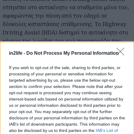
επιτρέπει στο αυτοκίνητο να σταθμεύει μόνο του,
αφαιρώντας την πίεση από τον οδηγό σε
Αναζήτηση
δύσκολες καταστάσεις στάθμευσης. Το Highway
για...
Driving Assist (HDA) διατηρεί το αυτοκίνητο στο
κέντρο της λωρίδας του ενώ προσαρμόζει την
ταχύτητα με βάση τα δεδομένα πλοήγησης, τις
in2life -
Do Not Process My Personal Information
κυκλοφοριακές συνθήκες και επικείμενες
στροφές. Το Parking Collision-avoidance Assist
If you wish to opt-out of the sale, sharing to third parties, or
βοηθά στην αποφυγή συγκρούσεων με εμπόδια
processing of your personal or sensitive information for
targeted advertising by us, please use the below opt-out
στο πίσω μέρος καθώς το όχημα κινείται με
section to confirm your selection. Please note that after your
όπισθεν και χαμηλή ταχύτητα.
opt-out request is processed you may continue seeing
interest-based ads based on personal information utilized by
us or personal information disclosed to third parties prior to
Το ολοκαίνουριο Tucson Plug-in Hybrid είναι
your opt-out. You may separately opt-out of the further
ήδη διαθέσιμο στην ελληνική αγορά σε δύο
disclosure of your personal information by third parties on the
εκδόσεις 4x4 με τιμή εκκίνησης τα 44.990 ευρώ.
IAB’s list of downstream participants. This information may
also be disclosed by us to third parties on the
IAB’s List of
Αντίστοιχα η δεύτερη έκδοση διατίθεται στα