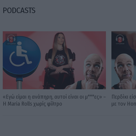
PODCASTS
«Εγώ είμαι η ανάπηρη, αυτοί είναι οι μ***ες» –
Περδίκι εί
Η Maria Rolls χωρίς φίλτρο
με τον Ho