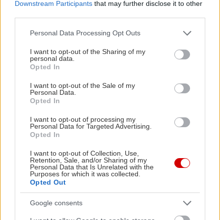
Downstream Participants
that may further disclose it to other
third parties.
Διαβάστε επίσης
Please note that this website/app uses one or more Google
Personal Data Processing Opt Outs
services and may gather and store information including but
not limited to your visit or usage behaviour. You may click to
I want to opt-out of the Sharing of my
personal data.
grant or deny consent to Google and its third-party tags to
Opted In
use your data for below specified purposes in below Google
consent section.
I want to opt-out of the Sale of my
Personal Data.
Opted In
I want to opt-out of processing my
Personal Data for Targeted Advertising.
Opted In
I want to opt-out of Collection, Use,
Πώς πρέπει να προσαρμοστεί η Aston Martin
Η κάποτε 
Retention, Sale, and/or Sharing of my
Personal Data that Is Unrelated with the
για να ανταποκριθεί στις μεταβαλλόμενες
Γερμανίας 
Purposes for which it was collected.
ανάγκες
για να διο
Opted Out
Google consents