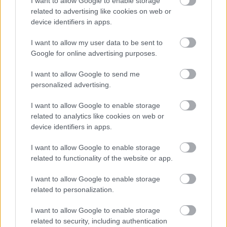
I want to allow Google to enable storage
related to advertising like cookies on web or
PODCASTS
device identifiers in apps.
I want to allow my user data to be sent to
Google for online advertising purposes.
I want to allow Google to send me
personalized advertising.
I want to allow Google to enable storage
related to analytics like cookies on web or
device identifiers in apps.
I want to allow Google to enable storage
related to functionality of the website or app.
«Εγώ είμαι η ανάπηρη, αυτοί είναι οι μ***ες» –
Περδίκι εί
Η Maria Rolls χωρίς φίλτρο
με τον Ho
I want to allow Google to enable storage
related to personalization.
I want to allow Google to enable storage
related to security, including authentication