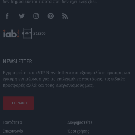
δεν δημοσιεύεται τίποτα που δεν έχει ελεγχθεί.
Facebook
Twitter
Instagram
Pinterest
RSS feeds
NEWSLETTER
Εγγραφείτε στο «VIP Newsletter» και εξασφαλίστε έγκαιρη και
έγκυρη ενημέρωση για τις επιλεγμένες προτάσεις, τις ειδικές
προσφορές αλλά και τους Διαγωνισμούς μας.
ΕΓΓΡΑΦΗ
Ταυτότητα
Διαφημιστείτε
Επικοινωνία
Όροι χρήσης