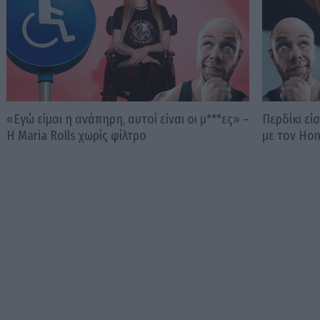
«Εγώ είμαι η ανάπηρη, αυτοί είναι οι μ***ες» –
Περδίκι εί
Η Maria Rolls χωρίς φίλτρο
με τον Ho