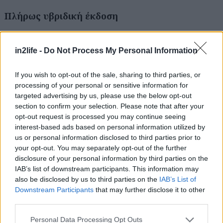
Πλήρως υβριδική έκδοση
Διατίθεται και σε πλήρως υβριδική έκδοση από το
in2life -
Do Not Process My Personal Information
2020. Το συγκεκριμένο σύστημα μετάδοσης
περιλαμβάνει κινητήρα βενζίνης 1.6 GDI και
If you wish to opt-out of the sale, sharing to third parties, or
ηλεκτρικό μοτέρ με συνδυασμένη απόδοση 141
processing of your personal or sensitive information for
targeted advertising by us, please use the below opt-out
ίππους, με αυτόματο κιβώτιο διπλού συμπλέκτη 6
section to confirm your selection. Please note that after your
σχέσεων και μετάδοση ισχύος στους μπροστινούς
opt-out request is processed you may continue seeing
τροχούς. Ο ηλεκτροκινητήρας ισχύος 32 kW
interest-based ads based on personal information utilized by
us or personal information disclosed to third parties prior to
τροφοδοτείται με ενέργεια από μια μπαταρία
your opt-out. You may separately opt-out of the further
πολυμερών λιθίου χωρητικότητας 1,56 kWh.
disclosure of your personal information by third parties on the
IAB’s list of downstream participants. This information may
also be disclosed by us to third parties on the
IAB’s List of
Το Kona N Line καθώς και το Kona είναι ήδη
Downstream Participants
that may further disclose it to other
διαθέσιμα στις εκθέσεις Hyundai με τιμή
third parties.
εκκίνησης 17.890 ευρώ, ενώ το νέο Kona Hybrid
Please note that this website/app uses one or more Google
Personal Data Processing Opt Outs