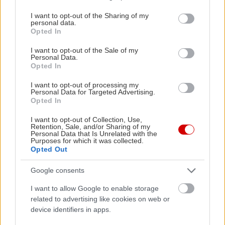
θα ακολουθήσει την άνοιξη του 2021.
services and may gather and store information including but
not limited to your visit or usage behaviour. You may click to
I want to opt-out of the Sharing of my
personal data.
grant or deny consent to Google and its third-party tags to
Το Kona Electric, το οποίο θα συνεχίσει να έχει το
Opted In
use your data for below specified purposes in below Google
ίδιο σύστημα μετάδοσης και την ίδια αυτονομία με
consent section.
I want to opt-out of the Sale of my
το απερχόμενο μοντέλο, θα αποκαλυφθεί στο
Personal Data.
Opted In
εγγύς μέλλον.
I want to opt-out of processing my
Personal Data for Targeted Advertising.
Opted In
I want to opt-out of Collection, Use,
Retention, Sale, and/or Sharing of my
Personal Data that Is Unrelated with the
Purposes for which it was collected.
Opted Out
Google consents
I want to allow Google to enable storage
related to advertising like cookies on web or
device identifiers in apps.