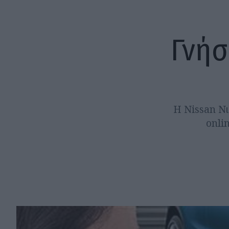
Γνήσ
Η Nissan Νι
onli