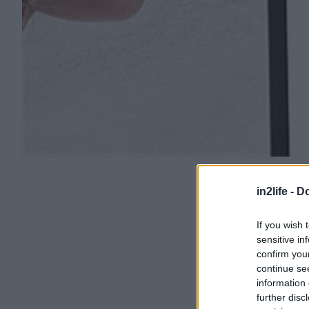
in2life -
Do
If you wish 
sensitive in
confirm you
continue se
information 
further disc