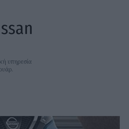
issan
ακή υπηρεσία
ουάρ.