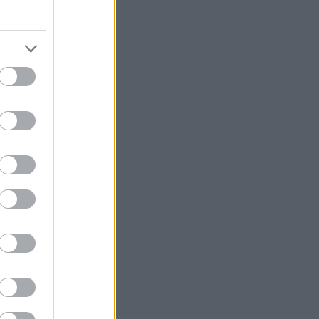
πό
αυτό το σάιτ
,
έον να
ην υποστήριξη,
ς Α.Ε.
στην ελληνική
κής να
υάρ για το
δυνατότητα να
ικά και
ιοχή διαμονής
ελία σας
 από