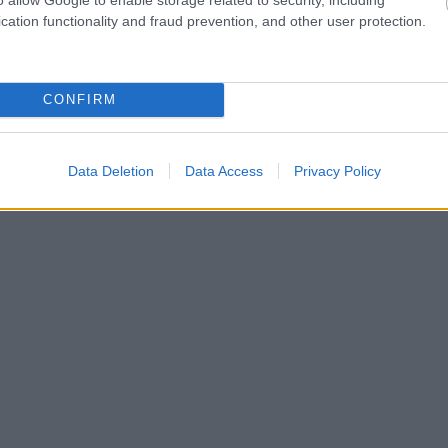
cation functionality and fraud prevention, and other user protection.
ώρα το
https://www.nissan.gr/parts-shop.html
για ν
λακτικά και αξεσουάρ για το δικό σας Nissan.
CONFIRM
Data Deletion
Data Access
Privacy Policy