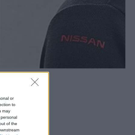
sonal or
ection to
ou may
 personal
out of the
 downstream