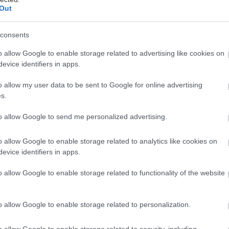
Out
ό την άνεση του σπιτιού ή του γραφείου και μέσα α
consents
 κάτοχος μοντέλου της ιαπωνικής μάρκας μπορεί πλ
αραγγείλει γνήσια ανταλλακτικά και αξεσουάρ, με τ
o allow Google to enable storage related to advertising like cookies on
evice identifiers in apps.
ξιοπιστία και εγγύηση της Nissan – Νικ. Ι. Θεοχαράκη
o allow my user data to be sent to Google for online advertising
. Ι. Θεοχαράκης Α.Ε πρωτοπορεί για μια ακόμα φορά 
s.
του, προσφέροντας τη δυνατότητα σε πελάτες λιανι
to allow Google to send me personalized advertising.
λεκτρονικά (online), γνήσια ανταλλακτικά και αξεσο
o allow Google to enable storage related to analytics like cookies on
evice identifiers in apps.
 Nissan - Νικ. Ι. Θεοχαράκης Α.Ε., παρέχει τώρα τη 
o allow Google to enable storage related to functionality of the website
νέπαφα και με απόλυτη ασφάλεια, γνήσια Ανταλλακτ
n για το αυτοκίνητό σας, ανεξαρτήτως από την περ
o allow Google to enable storage related to personalization.
μαντικότερο: Δεν ψάχνετε στα τυφλά, αλλά η παραγγ
από αυτούς που γνωρίζουν το Nissan σας, καλύτερα
o allow Google to enable storage related to security, including