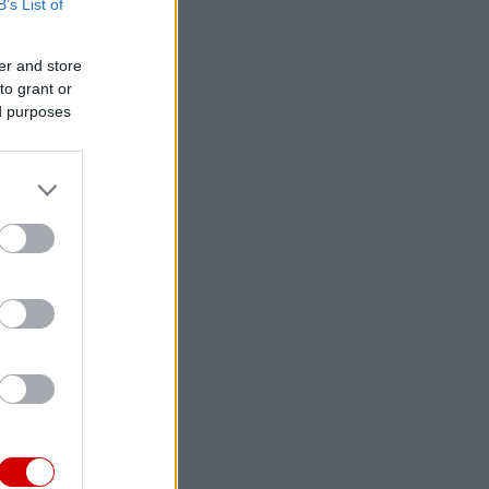
B’s List of
er and store
to grant or
ed purposes