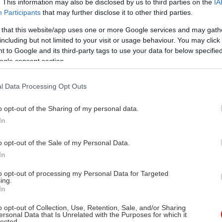
. This information may also be disclosed by us to third parties on the
IA
Participants
that may further disclose it to other third parties.
 that this website/app uses one or more Google services and may gath
including but not limited to your visit or usage behaviour. You may click 
 to Google and its third-party tags to use your data for below specifi
ogle consent section.
l Data Processing Opt Outs
o opt-out of the Sharing of my personal data.
In
o opt-out of the Sale of my Personal Data.
In
to opt-out of processing my Personal Data for Targeted
ing.
In
o opt-out of Collection, Use, Retention, Sale, and/or Sharing
ersonal Data that Is Unrelated with the Purposes for which it
lected.