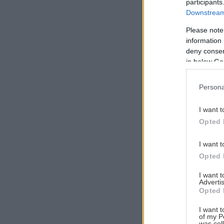
participants
Downstream 
Please note
information 
Αναζήτηση
deny consent
για...
in below Go
Persona
I want t
Opted 
I want t
Opted 
I want 
Advertis
Opted 
I want t
of my P
was col