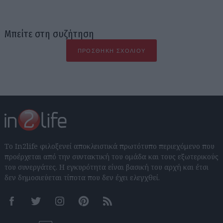
Μπείτε στη συζήτηση
ΠΡΟΣΘΉΚΗ ΣΧΟΛΊΟΥ
Το In2life φιλοξενεί αποκλειστικά πρωτότυπο περιεχόμενο που
προέρχεται από την συντακτική του ομάδα και τους εξωτερικούς
του συνεργάτες. Η εγκυρότητα είναι βασική του αρχή και έτσι
δεν δημοσιεύεται τίποτα που δεν έχει ελεγχθεί.
Facebook
Twitter
Instagram
Pinterest
RSS feeds