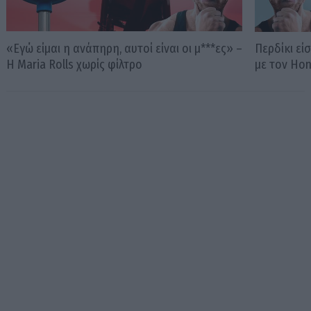
«Εγώ είμαι η ανάπηρη, αυτοί είναι οι μ***ες» –
Περδίκι εί
Η Maria Rolls χωρίς φίλτρο
με τον Ho