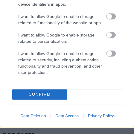
Διαβάστε επίσης
device identifiers in apps.
I want to allow Google to enable storage
related to functionality of the website or app.
I want to allow Google to enable storage
related to personalization.
I want to allow Google to enable storage
related to security, including authentication
functionality and fraud prevention, and other
user protection.
Η Ισπανία ενώ αγωνίζεται να προσελκύσει
Πώς πρέπει
CONFIRM
κινεζικές αυτοκινητοβιομηχανίες, πιέζει για
για να αντ
νέους κανόνες από την ΕΕ
ανάγκες
Data Deletion
Data Access
Privacy Policy