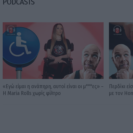
PODCASTS
«Εγώ είμαι η ανάπηρη, αυτοί είναι οι μ***ες» –
Περδίκι εί
Η Maria Rolls χωρίς φίλτρο
με τον Ho