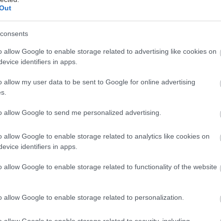
Out
consents
o allow Google to enable storage related to advertising like cookies on
evice identifiers in apps.
Rover προσλαμβάνει περίπου 300 νέους μαθητευόμε
και αποφοίτους. Διατίθενται νέα προγράμματα μαθη
o allow my user data to be sent to Google for online advertising
γράμματα δεξιοτήτων. Η μαθητεία πτυχίου προσφέρε
s.
μισθό και χωρίς δίδακτρα πανεπιστημίου.
to allow Google to send me personalized advertising.
ωρης σταδιοδρομίας κατά τη διάρκεια της πανδημί
o allow Google to enable storage related to analytics like cookies on
υνεχιζόμενη δέσμευση της εταιρείας για ανάπτυξη 
evice identifiers in apps.
o allow Google to enable storage related to functionality of the website
Rover αναζητά έως και 300 νέους μαθητευόμενους, 
o allow Google to enable storage related to personalization.
 για να συμμετάσχουν στην επιχείρηση τον Σεπτέμβρι
o allow Google to enable storage related to security, including