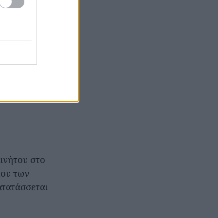
ργασία με το
και γνώσεων σε
ίσει να χτίζει
τρικό μέλλον. Η
 πρόωρης
λείων,
κινήτου στο
λου των
ατατάσσεται