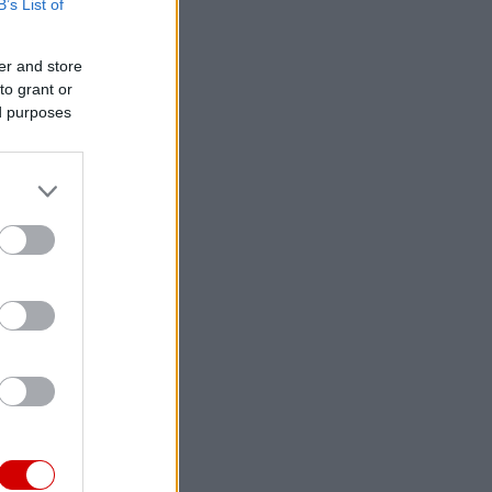
B’s List of
er and store
to grant or
ed purposes