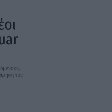
έοι
uar
όμενους,
είρηση τον