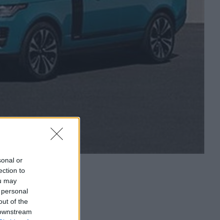
sonal or
ection to
ou may
 personal
out of the
 downstream