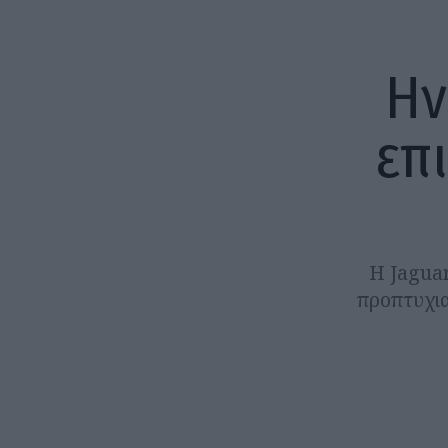
Ην
επ
Η Jagua
προπτυχια