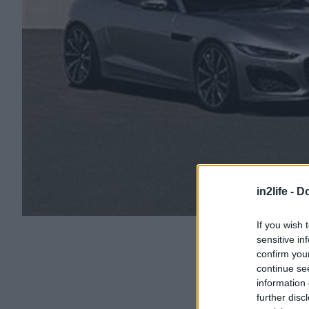
in2life -
Do
If you wish 
sensitive in
confirm you
continue se
information 
further disc