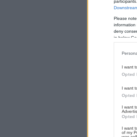
participants
Downstream 
Please note
information 
Αναζήτηση
deny consent
για...
in below Go
Persona
I want t
Opted 
I want t
Opted 
I want 
Advertis
Opted 
I want t
of my P
was col