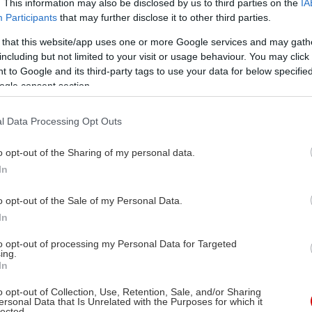
. This information may also be disclosed by us to third parties on the
IA
Participants
that may further disclose it to other third parties.
 that this website/app uses one or more Google services and may gath
including but not limited to your visit or usage behaviour. You may click 
 to Google and its third-party tags to use your data for below specifi
ogle consent section.
l Data Processing Opt Outs
o opt-out of the Sharing of my personal data.
In
o opt-out of the Sale of my Personal Data.
In
to opt-out of processing my Personal Data for Targeted
ing.
In
o opt-out of Collection, Use, Retention, Sale, and/or Sharing
ersonal Data that Is Unrelated with the Purposes for which it
lected.