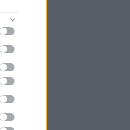
νους,
τείας και άλλα
ι ευκαιρία για
ας κορωνoϊού
μελλοντικών
προπτυχιακούς
ο του 2021.