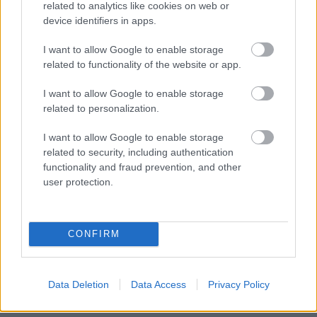
related to analytics like cookies on web or
PODCASTS
device identifiers in apps.
I want to allow Google to enable storage
related to functionality of the website or app.
I want to allow Google to enable storage
related to personalization.
I want to allow Google to enable storage
related to security, including authentication
functionality and fraud prevention, and other
user protection.
«Εγώ είμαι η ανάπηρη, αυτοί είναι οι μ***ες» –
Περδίκι εί
CONFIRM
Η Maria Rolls χωρίς φίλτρο
με τον Ho
Data Deletion
Data Access
Privacy Policy