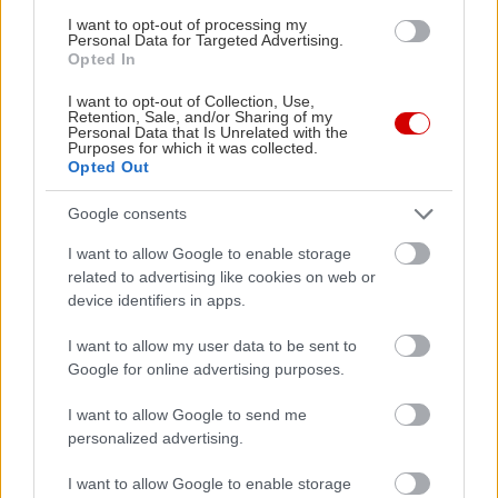
I want to opt-out of processing my
Personal Data for Targeted Advertising.
Διαβάστε επίσης
Opted In
I want to opt-out of Collection, Use,
Retention, Sale, and/or Sharing of my
Personal Data that Is Unrelated with the
Purposes for which it was collected.
Opted Out
Google consents
I want to allow Google to enable storage
related to advertising like cookies on web or
device identifiers in apps.
I want to allow my user data to be sent to
Η κάποτε ισχυρή αυτοκινητοβιομηχανία της
Η Ford επ
Google for online advertising purposes.
Γερμανίας βρίσκεται σε κρίση. Τι θα χρειαστεί
τους ποιοτ
I want to allow Google to send me
για να διορθωθεί;
personalized advertising.
I want to allow Google to enable storage