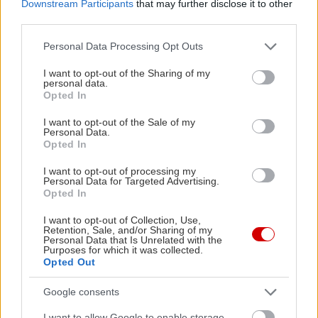
Downstream Participants
that may further disclose it to other
third parties.
Please note that this website/app uses one or more Google
Personal Data Processing Opt Outs
services and may gather and store information including but
not limited to your visit or usage behaviour. You may click to
I want to opt-out of the Sharing of my
personal data.
grant or deny consent to Google and its third-party tags to
Opted In
use your data for below specified purposes in below Google
consent section.
I want to opt-out of the Sale of my
Personal Data.
Opted In
I want to opt-out of processing my
Personal Data for Targeted Advertising.
Opted In
I want to opt-out of Collection, Use,
Retention, Sale, and/or Sharing of my
Personal Data that Is Unrelated with the
Purposes for which it was collected.
Opted Out
Google consents
I want to allow Google to enable storage