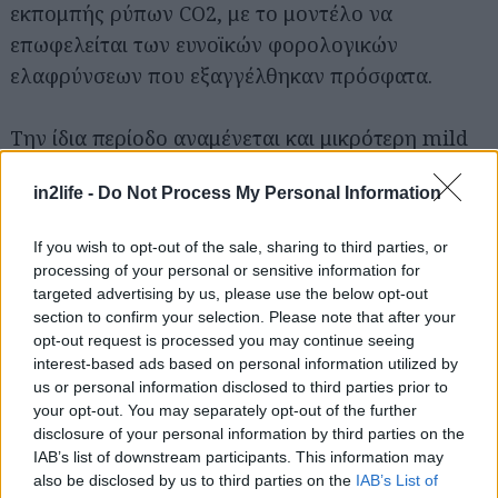
εκπομπής ρύπων CO2, με το μοντέλο να
για...
επωφελείται των ευνοϊκών φορολογικών
ελαφρύνσεων που εξαγγέλθηκαν πρόσφατα.
Την ίδια περίοδο αναμένεται και μικρότερη mild
hybrid έκδοση, η 30 TFSI MHEV S tronic. Προς το
in2life -
Do Not Process My Personal Information
τέλος του έτους θα παρουσιαστεί η 30 TDI S
tronic έκδοση ενώ στις αρχές του 2021, στην
If you wish to opt-out of the sale, sharing to third parties, or
πλούσια γκάμα κινητήρων, θα προστεθεί και ένας
processing of your personal or sensitive information for
φυσικού αερίου (CNG).
targeted advertising by us, please use the below opt-out
section to confirm your selection. Please note that after your
opt-out request is processed you may continue seeing
interest-based ads based on personal information utilized by
us or personal information disclosed to third parties prior to
your opt-out. You may separately opt-out of the further
disclosure of your personal information by third parties on the
IAB’s list of downstream participants. This information may
also be disclosed by us to third parties on the
IAB’s List of