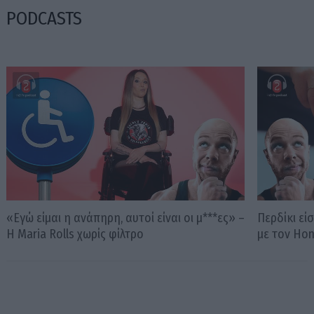
PODCASTS
«Εγώ είμαι η ανάπηρη, αυτοί είναι οι μ***ες» –
Περδίκι εί
Η Maria Rolls χωρίς φίλτρο
με τον Ho