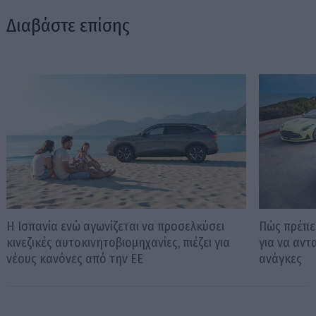
Διαβάστε επίσης
Η Ισπανία ενώ αγωνίζεται να προσελκύσει
Πώς πρέπει
κινεζικές αυτοκινητοβιομηχανίες, πιέζει για
για να αντ
νέους κανόνες από την ΕΕ
ανάγκες