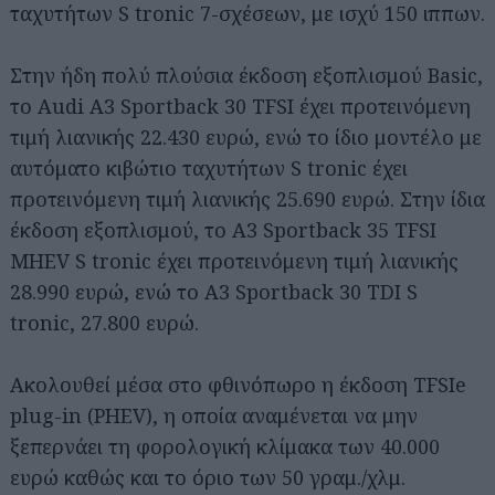
ταχυτήτων S tronic 7-σχέσεων, με ισχύ 150 ιππων.
Στην ήδη πολύ πλούσια έκδοση εξοπλισμού Basic,
το Audi A3 Sportback 30 TFSI έχει προτεινόμενη
τιμή λιανικής 22.430 ευρώ, ενώ το ίδιο μοντέλο με
αυτόματο κιβώτιο ταχυτήτων S tronic έχει
προτεινόμενη τιμή λιανικής 25.690 ευρώ. Στην ίδια
έκδοση εξοπλισμού, το A3 Sportback 35 TFSI
MHEV S tronic έχει προτεινόμενη τιμή λιανικής
28.990 ευρώ, ενώ το A3 Sportback 30 TDI S
tronic, 27.800 ευρώ.
Ακολουθεί μέσα στο φθινόπωρο η έκδοση TFSIe
plug-in (PHEV), η οποία αναμένεται να μην
ξεπερνάει τη φορολογική κλίμακα των 40.000
ευρώ καθώς και το όριο των 50 γραμ./χλμ.
Αναζήτηση