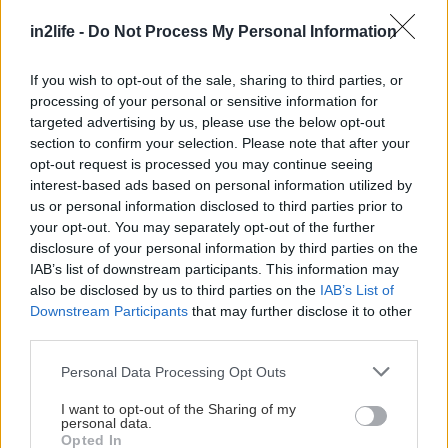
Αναζήτηση
in2life -
Do Not Process My Personal Information
για...
If you wish to opt-out of the sale, sharing to third parties, or
processing of your personal or sensitive information for
targeted advertising by us, please use the below opt-out
section to confirm your selection. Please note that after your
opt-out request is processed you may continue seeing
interest-based ads based on personal information utilized by
us or personal information disclosed to third parties prior to
your opt-out. You may separately opt-out of the further
disclosure of your personal information by third parties on the
IAB’s list of downstream participants. This information may
also be disclosed by us to third parties on the
IAB’s List of
Downstream Participants
that may further disclose it to other
third parties.
Please note that this website/app uses one or more Google
Personal Data Processing Opt Outs
services and may gather and store information including but
not limited to your visit or usage behaviour. You may click to
I want to opt-out of the Sharing of my
personal data.
grant or deny consent to Google and its third-party tags to
Opted In