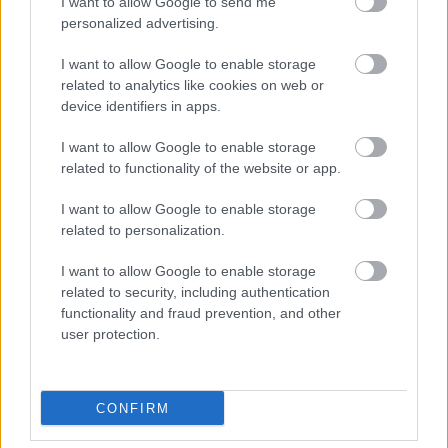
I want to allow Google to send me
personalized advertising.
Η κάποτε ισχυρή αυτοκινητοβιομηχανία της
Η Ford επ
Γερμανίας βρίσκεται σε κρίση. Τι θα χρειαστεί
τους ποιοτ
I want to allow Google to enable storage
για να διορθωθεί;
related to analytics like cookies on web or
device identifiers in apps.
I want to allow Google to enable storage
related to functionality of the website or app.
PODCASTS
I want to allow Google to enable storage
related to personalization.
I want to allow Google to enable storage
related to security, including authentication
functionality and fraud prevention, and other
user protection.
CONFIRM