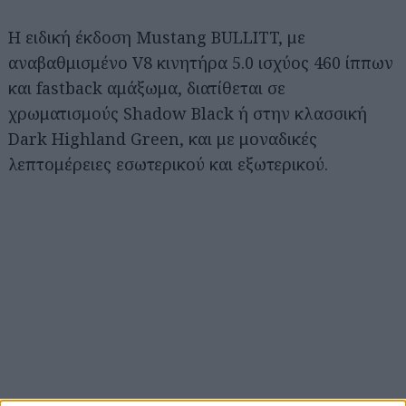
Η ειδική έκδοση Mustang BULLITT, με
αναβαθμισμένο V8 κινητήρα 5.0 ισχύος 460 ίππων
και fastback αμάξωμα, διατίθεται σε
χρωματισμούς Shadow Black ή στην κλασσική
Dark Highland Green, και με μοναδικές
λεπτομέρειες εσωτερικού και εξωτερικού.