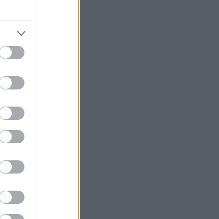
ερτ Ντις,
αναγκάσει την
ά για
ρογραμματιστεί.
ε μερικές
τα μέτρα να
νουν τις μάρκες
 Skoda.
ρα και ίσως