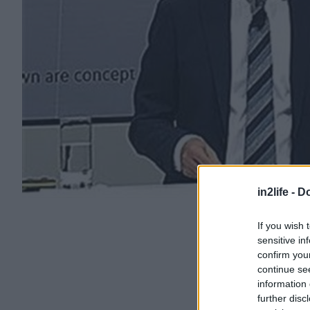
in2life -
Do
If you wish 
sensitive in
confirm you
continue se
information 
further disc