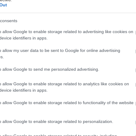
Out
consents
ιευθύνων Σύμβουλος του ομίλου Volkswagen, Χέρμπ
o allow Google to enable storage related to advertising like cookies on
evice identifiers in apps.
ροειδοποίησε ότι η κρίση του κορωνοϊού μπορεί να 
ερμανική εταιρεία να κρατήσει τα εργοστάσια κλειστ
o allow my user data to be sent to Google for online advertising
εγαλύτερο χρονικό διάστημα από ό, τι είχε αρχικά π
s.
to allow Google to send me personalized advertising.
α εργοστάσια μας κλείνουν για δύο εβδομάδες, ενώ σ
υν και για τρεις εβδομάδες. Είναι πιθανό όμως αυτά 
o allow Google to enable storage related to analytics like cookies on
evice identifiers in apps.
 περισσότερο χρονικό διάστημα», δήλωσε ο Ντις.
o allow Google to enable storage related to functionality of the website
ματα του γερμανικού ομίλου Volkswagen περιλαμβά
ey, Bugatti, Ducati, Lamborghini, Porsche, Seat και
o allow Google to enable storage related to personalization.
 ιού δεν θα σταματήσει σε αρκετές εβδομάδες από τώ
o allow Google to enable storage related to security, including