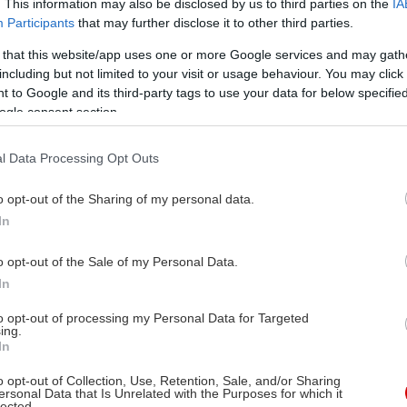
. This information may also be disclosed by us to third parties on the
IA
Participants
that may further disclose it to other third parties.
 that this website/app uses one or more Google services and may gath
including but not limited to your visit or usage behaviour. You may click 
 to Google and its third-party tags to use your data for below specifi
ogle consent section.
l Data Processing Opt Outs
o opt-out of the Sharing of my personal data.
In
o opt-out of the Sale of my Personal Data.
In
to opt-out of processing my Personal Data for Targeted
ing.
In
o opt-out of Collection, Use, Retention, Sale, and/or Sharing
ersonal Data that Is Unrelated with the Purposes for which it
lected.