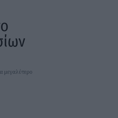
το
σίων
ια μεγαλύτερο