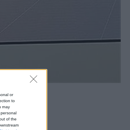
sonal or
ection to
ou may
 personal
out of the
 downstream