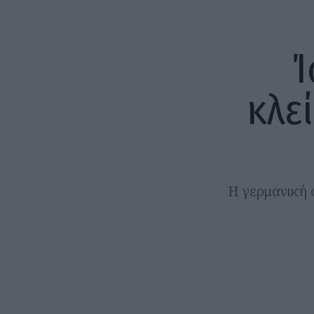
Ί
κλε
Η γερμανική 