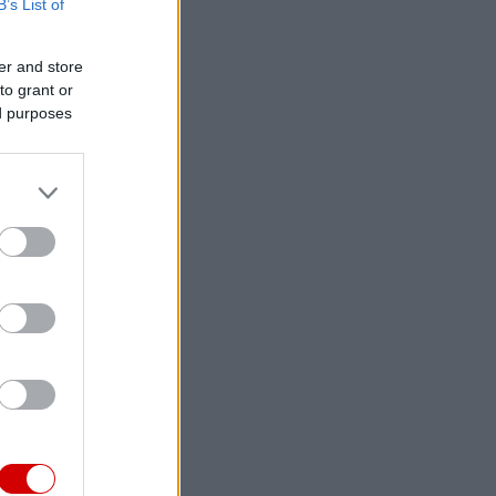
B’s List of
er and store
to grant or
ed purposes