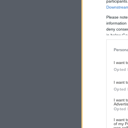
participants
Downstream 
Please note
information 
Αναζήτηση
deny consent
για...
in below Go
Persona
I want t
Opted 
I want t
Opted 
I want 
Advertis
Opted 
I want t
of my P
was col