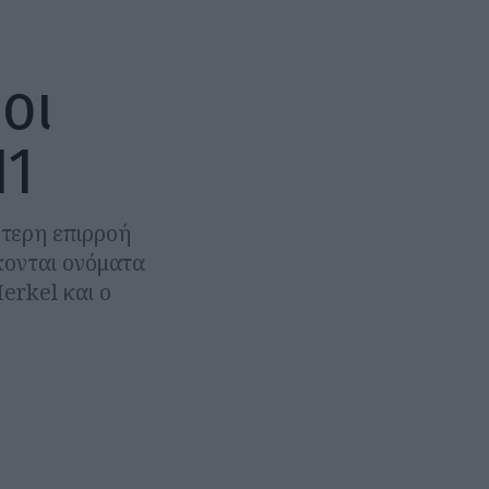
οι
11
ύτερη επιρροή
κονται ονόματα
erkel και ο