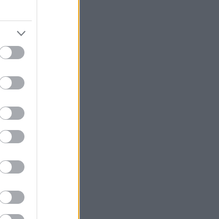
ουν τα ονόματά
ίως. Η ετήσια
τα άτομα και
τα πολύ οικεία
l και ο
.
ίναι
ρατών και ηγέτες
ία και μερικές
νθρωποι του