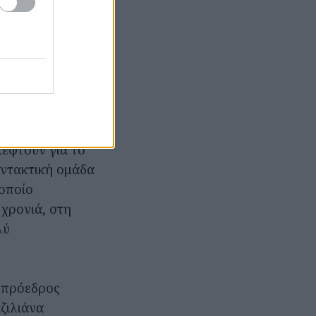
 Justin Bieber
Αιγύπτιος
ι ο Takeshi
α του σεισμού
αλύψαμε ότι
κεφτούν για το
υντακτική ομάδα
 οποίο
 χρονιά, στη
λύ
 πρόεδρος
ζιλιάνα