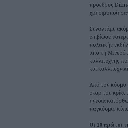
πρόεδρος Dilma
χρησιμοποίησαν
Συναντάμε ακόμ
επιβίωσε ύστερ
πολιτικής εκδή
από τη Μινεσότ
καλλιτέχνης πο
και καλλιτεχνικ
Από τον κόσμο 
σταρ του κρίκε
ηγεσία κατόρθω
παγκόσμιο κύπ
Οι 10 πρώτοι τ