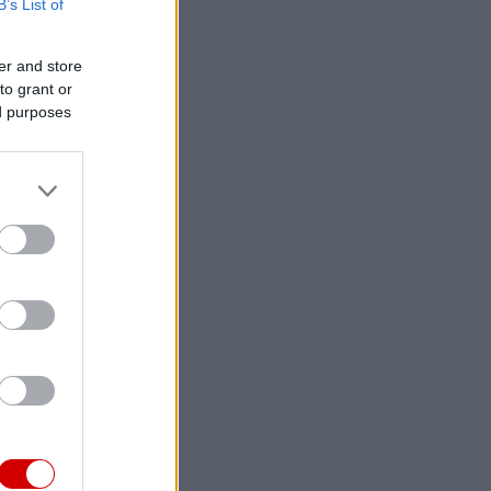
B’s List of
er and store
to grant or
ed purposes