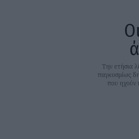
Ο
ά
Την ετήσια λ
παγκοσμίως δη
που ηχούν 