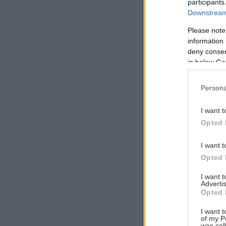
participants
Downstream 
Please note
information 
Αναζήτηση
deny consent
για...
in below Go
Persona
I want t
Opted 
I want t
Opted 
I want 
Advertis
Opted 
I want t
of my P
was col