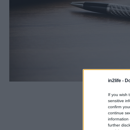
in2life -
Do
If you wish 
sensitive in
confirm you
continue se
information 
further disc