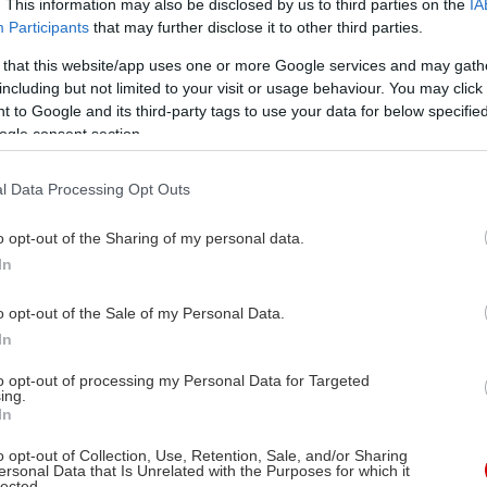
. This information may also be disclosed by us to third parties on the
IA
Participants
that may further disclose it to other third parties.
 that this website/app uses one or more Google services and may gath
including but not limited to your visit or usage behaviour. You may click 
 to Google and its third-party tags to use your data for below specifi
ogle consent section.
l Data Processing Opt Outs
o opt-out of the Sharing of my personal data.
In
o opt-out of the Sale of my Personal Data.
In
to opt-out of processing my Personal Data for Targeted
ing.
In
o opt-out of Collection, Use, Retention, Sale, and/or Sharing
ersonal Data that Is Unrelated with the Purposes for which it
lected.