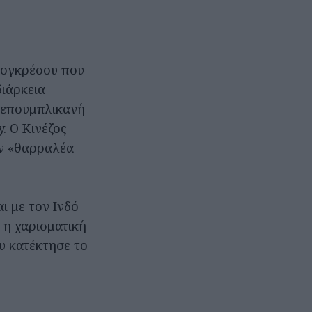
 Κογκρέσου που
διάρκεια
Ρεπουμπλικανή
. Ο Κινέζος
ην «θαρραλέα
ι με τον Ινδό
 η χαρισματική
υ κατέκτησε το