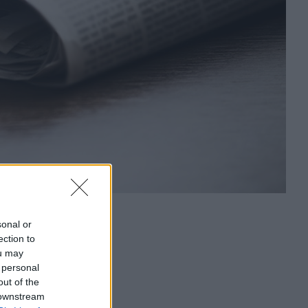
sonal or
ection to
ou may
 personal
out of the
 downstream