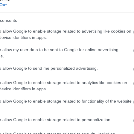
Out
consents
 λίγο καιρό ήταν παντελώς άγνωστοι. Σήμερα βρίσκ
o allow Google to enable storage related to advertising like cookies on
ν 100 ανθρώπων με τη μεγαλύτερη επιρροή παγκοσμ
evice identifiers in apps.
σίευσε το περιοδικό Time απαρτίζεται από ετερόκλη
o allow my user data to be sent to Google for online advertising
πό διαδικτυακούς ακτιβιστές και ποπ σταρ έως ονόμα
s.
ά αυτιά, όπως η γερμανίδα καγκελάριος Angela Merke
to allow Google to send me personalized advertising.
υρωπαϊκής Κεντρικής Τράπεζας Jean-Claude Trichet
o allow Google to enable storage related to analytics like cookies on
 ανθρώπους με τη μεγαλύτερη επιρροή στον κόσμο. Ε
evice identifiers in apps.
 ακτιβιστές, αναμορφωτές και ερευνητές, αρχηγοί κ
o allow Google to enable storage related to functionality of the website
. Οι ιδέες τους προκαλούν τον διάλογο και τη διαφων
ι την επανάσταση», δηλώνουν χαρακτηριστικά οι ά
o allow Google to enable storage related to personalization.
o allow Google to enable storage related to security, including