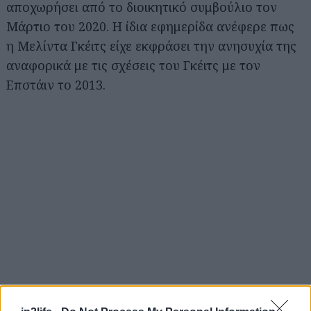
αποχωρήσει από το διοικητικό συμβούλιο τον
Μάρτιο του 2020. Η ίδια εφημερίδα ανέφερε πως
η Μελίντα Γκέιτς είχε εκφράσει την ανησυχία της
αναφορικά με τις σχέσεις του Γκέιτς με τον
Επστάιν το 2013.
Αναζήτηση