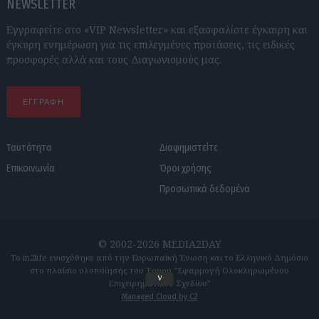
NEWSLETTER
Εγγραφείτε στο «VIP Newsletter» και εξασφαλίστε έγκαιρη και
έγκυρη ενημέρωση για τις επιλεγμένες προτάσεις, τις ειδικές
προσφορές αλλά και τους Διαγωνισμούς μας.
ΕΓΓΡΑΦΗ
Ταυτότητα
Διαφημιστείτε
Επικοινωνία
Όροι χρήσης
Προσωπικά δεδομένα
© 2002-2026 MEDIA2DAY
Το in2life ενισχύθηκε από την Ευρωπαϊκή Ένωση και το Ελληνικό Δημόσιο
στο πλαίσιο υλοποίησης του Έργου "Εφαρμογή Ολοκληρωμένου
v
Επιχειρηματικού Σχεδίου"
Managed Cloud by C2