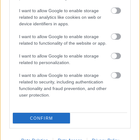
άλλους να λένε
I want to allow Google to enable storage
related to analytics like cookies on web or
device identifiers in apps.
I want to allow Google to enable storage
PODCASTS
related to functionality of the website or app.
I want to allow Google to enable storage
related to personalization.
I want to allow Google to enable storage
related to security, including authentication
functionality and fraud prevention, and other
user protection.
CONFIRM
«Εγώ είμαι η ανάπηρη, αυτοί είναι οι μ***ες» –
Περδίκι εί
Η Maria Rolls χωρίς φίλτρο
με τον Ho