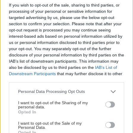
If you wish to opt-out of the sale, sharing to third parties, or
processing of your personal or sensitive information for
targeted advertising by us, please use the below opt-out
section to confirm your selection. Please note that after your
opt-out request is processed you may continue seeing
interest-based ads based on personal information utilized by
us or personal information disclosed to third parties prior to
your opt-out. You may separately opt-out of the further
disclosure of your personal information by third parties on the
IAB’s list of downstream participants. This information may
also be disclosed by us to third parties on the
IAB’s List of
Downstream Participants
that may further disclose it to other
third parties.
Με δύο εκπληκτικές κωμικούς ηθοποιούς (Anna
Faris, Alison Janey), αυτό το sitcom μιλάει για
Please note that this website/app uses one or more Google
Personal Data Processing Opt Outs
services and may gather and store information including but
την ζωή σε… 12 βήματα. Δύο πρώην αλκοολικές
not limited to your visit or usage behaviour. You may click to
I want to opt-out of the Sharing of my
γυναίκες, μαμά και κόρη μπλέκονται σε
personal data.
grant or deny consent to Google and its third-party tags to
Opted In
ξεκαρδιστικές περιπέτειες—χωρίς να λείπουν,
use your data for below specified purposes in below Google
consent section.
όμως, και τα οικογενειακά προβλήματα.
I want to opt-out of the Sale of my
Personal Data.
Opted In