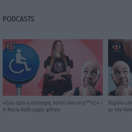
PODCASTS
«Εγώ είμαι η ανάπηρη, αυτοί είναι οι μ***ες» –
Περδίκι εί
Η Maria Rolls χωρίς φίλτρο
με τον Ho