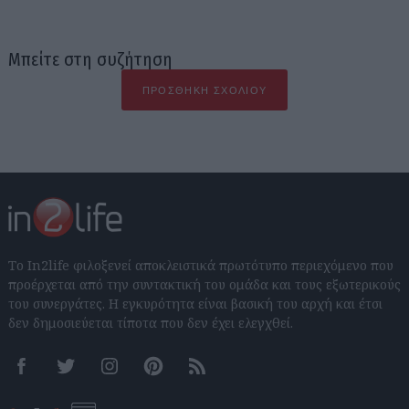
Μπείτε στη συζήτηση
ΠΡΟΣΘΉΚΗ ΣΧΟΛΊΟΥ
Το In2life φιλοξενεί αποκλειστικά πρωτότυπο περιεχόμενο που
προέρχεται από την συντακτική του ομάδα και τους εξωτερικούς
του συνεργάτες. Η εγκυρότητα είναι βασική του αρχή και έτσι
δεν δημοσιεύεται τίποτα που δεν έχει ελεγχθεί.
Facebook
Twitter
Instagram
Pinterest
RSS feeds