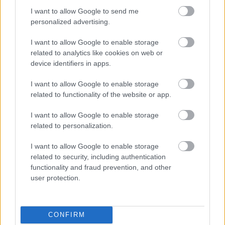
I want to allow Google to send me
personalized advertising.
«Εγώ είμαι η ανάπηρη, αυτοί είναι οι μ***ες» –
Περδίκι εί
I want to allow Google to enable storage
Η Maria Rolls χωρίς φίλτρο
με τον Ho
related to analytics like cookies on web or
device identifiers in apps.
I want to allow Google to enable storage
related to functionality of the website or app.
I want to allow Google to enable storage
related to personalization.
I want to allow Google to enable storage
related to security, including authentication
functionality and fraud prevention, and other
user protection.
CONFIRM