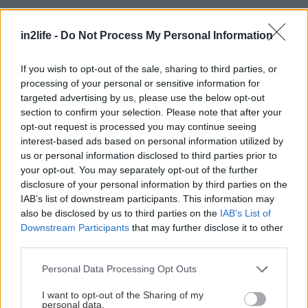
in2life -
Do Not Process My Personal Information
If you wish to opt-out of the sale, sharing to third parties, or
Αναζήτηση
processing of your personal or sensitive information for
για...
targeted advertising by us, please use the below opt-out
section to confirm your selection. Please note that after your
opt-out request is processed you may continue seeing
interest-based ads based on personal information utilized by
us or personal information disclosed to third parties prior to
Διαβάστε επίσης
your opt-out. You may separately opt-out of the further
disclosure of your personal information by third parties on the
IAB’s list of downstream participants. This information may
also be disclosed by us to third parties on the
IAB’s List of
Downstream Participants
that may further disclose it to other
third parties.
Please note that this website/app uses one or more Google
Personal Data Processing Opt Outs
services and may gather and store information including but
not limited to your visit or usage behaviour. You may click to
I want to opt-out of the Sharing of my
personal data.