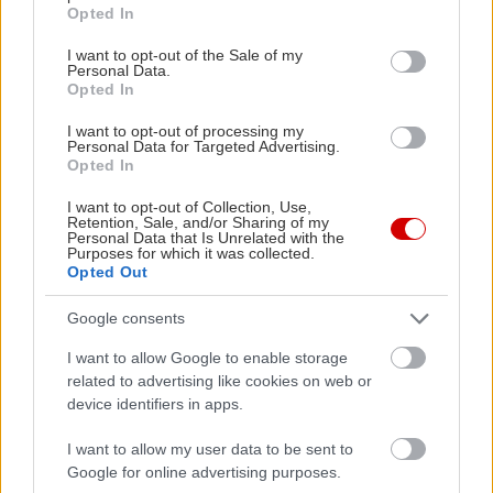
grant or deny consent to Google and its third-party tags to
Opted In
use your data for below specified purposes in below Google
consent section.
I want to opt-out of the Sale of my
Personal Data.
Καλτ ελληνικές ταινίες που πρέπει να δείτε
13 καλτ στ
Opted In
I want to opt-out of processing my
Personal Data for Targeted Advertising.
Opted In
I want to opt-out of Collection, Use,
Retention, Sale, and/or Sharing of my
Personal Data that Is Unrelated with the
PODCASTS
Purposes for which it was collected.
Opted Out
Google consents
I want to allow Google to enable storage
related to advertising like cookies on web or
device identifiers in apps.
I want to allow my user data to be sent to
Google for online advertising purposes.