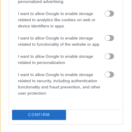
personalized advertising.
Game of Thrones: Το trailer της 5ης σαιζόν
Game of Th
είναι εδώ
γκάφες
I want to allow Google to enable storage
related to analytics like cookies on web or
device identifiers in apps.
I want to allow Google to enable storage
PODCASTS
related to functionality of the website or app.
I want to allow Google to enable storage
related to personalization.
I want to allow Google to enable storage
related to security, including authentication
functionality and fraud prevention, and other
user protection.
CONFIRM
«Εγώ είμαι η ανάπηρη, αυτοί είναι οι μ***ες» –
Περδίκι εί