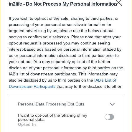
Αναζήτηση
in2life -
Do Not Process My Personal Information
για...
If you wish to opt-out of the sale, sharing to third parties, or
processing of your personal or sensitive information for
targeted advertising by us, please use the below opt-out
section to confirm your selection. Please note that after your
opt-out request is processed you may continue seeing
interest-based ads based on personal information utilized by
us or personal information disclosed to third parties prior to
your opt-out. You may separately opt-out of the further
disclosure of your personal information by third parties on the
IAB’s list of downstream participants. This information may
also be disclosed by us to third parties on the
IAB’s List of
Downstream Participants
that may further disclose it to other
third parties.
Please note that this website/app uses one or more Google
Personal Data Processing Opt Outs
services and may gather and store information including but
not limited to your visit or usage behaviour. You may click to
I want to opt-out of the Sharing of my
personal data.
grant or deny consent to Google and its third-party tags to
Opted In
use your data for below specified purposes in below Google