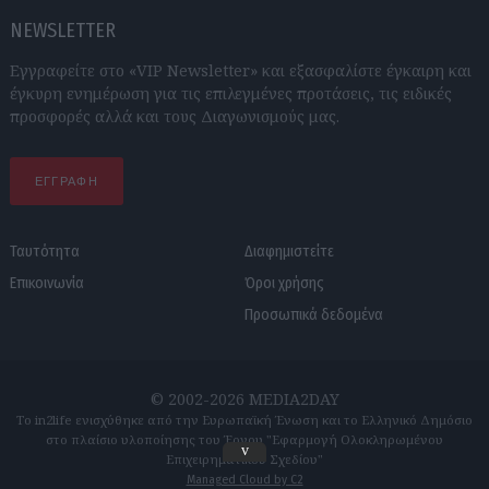
NEWSLETTER
Εγγραφείτε στο «VIP Newsletter» και εξασφαλίστε έγκαιρη και
έγκυρη ενημέρωση για τις επιλεγμένες προτάσεις, τις ειδικές
προσφορές αλλά και τους Διαγωνισμούς μας.
ΕΓΓΡΑΦΗ
Ταυτότητα
Διαφημιστείτε
Επικοινωνία
Όροι χρήσης
Προσωπικά δεδομένα
© 2002-2026 MEDIA2DAY
Το in2life ενισχύθηκε από την Ευρωπαϊκή Ένωση και το Ελληνικό Δημόσιο
στο πλαίσιο υλοποίησης του Έργου "Εφαρμογή Ολοκληρωμένου
v
Επιχειρηματικού Σχεδίου"
Managed Cloud by C2