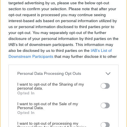
targeted advertising by us, please use the below opt-out
section to confirm your selection. Please note that after your
opt-out request is processed you may continue seeing
interest-based ads based on personal information utilized by
us or personal information disclosed to third parties prior to
your opt-out. You may separately opt-out of the further
disclosure of your personal information by third parties on the
IAB’s list of downstream participants. This information may
also be disclosed by us to third parties on the
IAB’s List of
Downstream Participants
that may further disclose it to other
third parties.
Please note that this website/app uses one or more Google
Personal Data Processing Opt Outs
services and may gather and store information including but
not limited to your visit or usage behaviour. You may click to
I want to opt-out of the Sharing of my
personal data.
grant or deny consent to Google and its third-party tags to
Opted In
use your data for below specified purposes in below Google
consent section.
I want to opt-out of the Sale of my
Personal Data.
Opted In
Διαβάστε επίσης
I want to opt-out of processing my