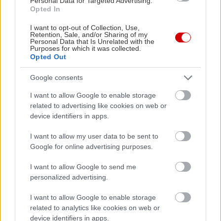
Personal Data for Targeted Advertising.
Opted In
I want to opt-out of Collection, Use,
Retention, Sale, and/or Sharing of my
Personal Data that Is Unrelated with the
Purposes for which it was collected.
Opted Out
Google consents
I want to allow Google to enable storage
related to advertising like cookies on web or
device identifiers in apps.
Η Ισπανία ενώ αγωνίζεται να προσελκύσει
Πώς πρέπει
I want to allow my user data to be sent to
κινεζικές αυτοκινητοβιομηχανίες, πιέζει για
για να αντ
Google for online advertising purposes.
νέους κανόνες από την ΕΕ
ανάγκες
I want to allow Google to send me
personalized advertising.
I want to allow Google to enable storage
PODCASTS
related to analytics like cookies on web or
device identifiers in apps.