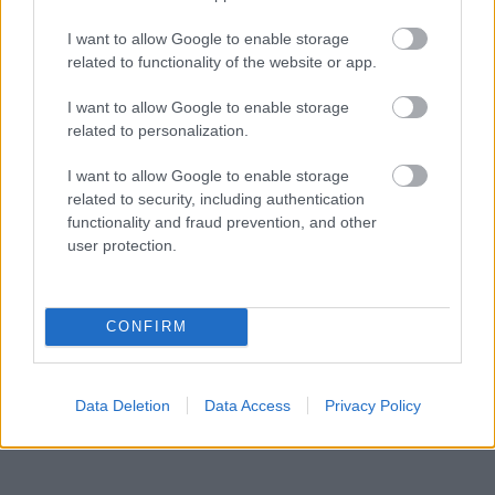
I want to allow Google to enable storage
related to functionality of the website or app.
I want to allow Google to enable storage
related to personalization.
I want to allow Google to enable storage
related to security, including authentication
functionality and fraud prevention, and other
user protection.
«Εγώ είμαι η ανάπηρη, αυτοί είναι οι μ***ες» –
Περδίκι εί
Η Maria Rolls χωρίς φίλτρο
με τον Ho
CONFIRM
Data Deletion
Data Access
Privacy Policy