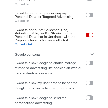
Personal Data.
Opted In
I want to opt-out of processing my
Personal Data for Targeted Advertising.
Opted In
PODCASTS
I want to opt-out of Collection, Use,
Retention, Sale, and/or Sharing of my
Personal Data that Is Unrelated with the
Purposes for which it was collected.
Opted Out
Google consents
I want to allow Google to enable storage
related to advertising like cookies on web or
device identifiers in apps.
I want to allow my user data to be sent to
Google for online advertising purposes.
«Εγώ είμαι η ανάπηρη, αυτοί είναι οι μ***ες» –
Περδίκι εί
I want to allow Google to send me
Η Maria Rolls χωρίς φίλτρο
με τον Ho
personalized advertising.