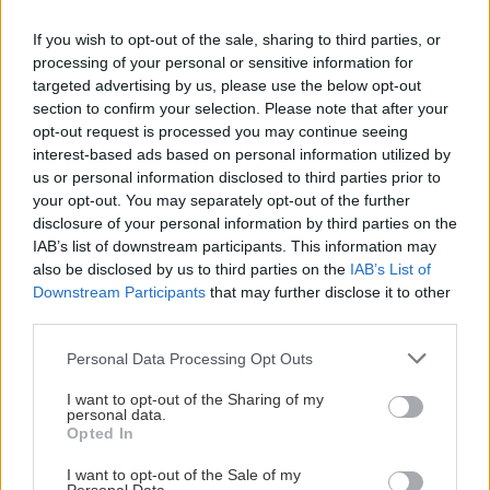
If you wish to opt-out of the sale, sharing to third parties, or
processing of your personal or sensitive information for
Αναζήτηση
για...
targeted advertising by us, please use the below opt-out
section to confirm your selection. Please note that after your
Διαβάστε επίσης
opt-out request is processed you may continue seeing
interest-based ads based on personal information utilized by
us or personal information disclosed to third parties prior to
your opt-out. You may separately opt-out of the further
disclosure of your personal information by third parties on the
IAB’s list of downstream participants. This information may
also be disclosed by us to third parties on the
IAB’s List of
Downstream Participants
that may further disclose it to other
third parties.
Please note that this website/app uses one or more Google
Personal Data Processing Opt Outs
services and may gather and store information including but
not limited to your visit or usage behaviour. You may click to
I want to opt-out of the Sharing of my
personal data.
grant or deny consent to Google and its third-party tags to
Μείνε Αύγουστο στην Αθήνα κι άσε τους
Πώς θα κά
Opted In
use your data for below specified purposes in below Google
άλλους να λένε
consent section.
I want to opt-out of the Sale of my