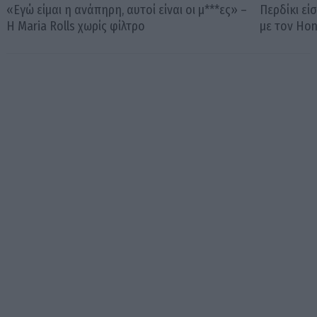
«Εγώ είμαι η ανάπηρη, αυτοί είναι οι μ***ες» –
Περδίκι εί
Η Maria Rolls χωρίς φίλτρο
με τον Ho