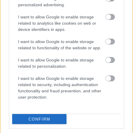
personalized advertising.
από τους Δελφούς με τους οποίους συνδέεται και
μέσα από ένα ωραιότατο μονοπάτι. Φανταστικές
I want to allow Google to enable storage
επιλογές είναι επίσης ο
Ξενώνας του Οινοποιείου
related to analytics like cookies on web or
device identifiers in apps.
Αργυρίου
στη Σουβάλα (81€ το δίκλινο με πρωινό)
και το
Δαδί Αρχοντικό Παρνασσού
στην
I want to allow Google to enable storage
Αμφίκλεια (από 76€ το δίκλινο με πρωινό).
related to functionality of the website or app.
I want to allow Google to enable storage
related to personalization.
I want to allow Google to enable storage
related to security, including authentication
functionality and fraud prevention, and other
user protection.
CONFIRM