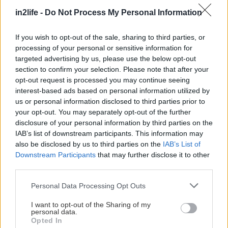
ευκαιρία, το μοναδικό στην Ελλάδα
Μουσείο
in2life -
Do Not Process My Personal Information
Άρτου
, που υπόσχεται να σε μάθει τα πάντα για
If you wish to opt-out of the sale, sharing to third parties, or
το ψωμί.
processing of your personal or sensitive information for
targeted advertising by us, please use the below opt-out
Στη
Βελίτσα
, αλλιώς γνωστή και ως Άνω Τιθορέα,
section to confirm your selection. Please note that after your
opt-out request is processed you may continue seeing
για να περπατήσεις το αισθητικό δάσος της ή αν
interest-based ads based on personal information utilized by
το λέει η καρδούλα σου να δοκιμάσεις τις αντοχές
us or personal information disclosed to third parties prior to
σου στη διαδρομή που ξεκινά από εδώ και
your opt-out. You may separately opt-out of the further
disclosure of your personal information by third parties on the
καταλήγει στην ψηλότερη κορυφή του
IAB’s list of downstream participants. This information may
Παρνασσού. Οι πεζοπόροι λένε ότι αυτή είναι μια
also be disclosed by us to third parties on the
IAB’s List of
από τις εντυπωσιακότερες διαδρομές ολόκληρης
Downstream Participants
that may further disclose it to other
third parties.
της Ελλάδας. Λεπτομέρειες έχει
το Hiking
Experience, εδώ
.
Please note that this website/app uses one or more Google
Personal Data Processing Opt Outs
services and may gather and store information including but
not limited to your visit or usage behaviour. You may click to
I want to opt-out of the Sharing of my
Στη
Σουβάλα
, που θα τη βρεις στους χάρτες ως
personal data.
grant or deny consent to Google and its third-party tags to
Opted In
Πολύδροσο, για παραδοσιακές κρεατονοστιμιές
use your data for below specified purposes in below Google