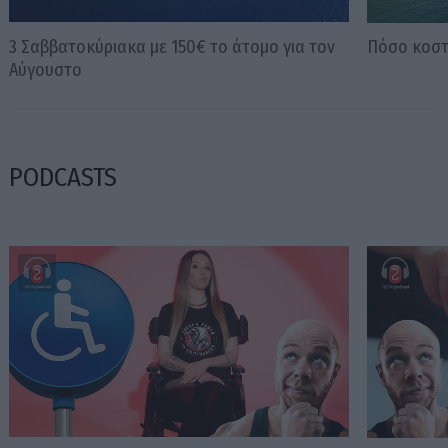
3 Σαββατοκύριακα με 150€ το άτομο για τον
Πόσο κοστί
Αύγουστο
PODCASTS