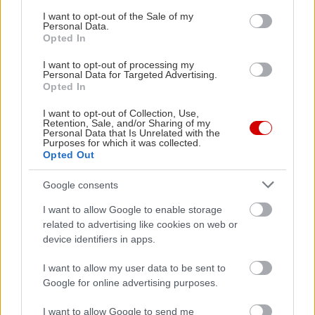
consent section.
στα ταβερνάκια της πλατανοσκέπαστης πλατείας,
I want to opt-out of the Sale of my
Personal Data.
και για την υπέροχη διαδρομή μέσα από το δάσος
Opted In
ως την Πάνω Σουβάλα.
I want to opt-out of processing my
Personal Data for Targeted Advertising.
Opted In
Πού θα μείνουμε;
I want to opt-out of Collection, Use,
Retention, Sale, and/or Sharing of my
Στα κουκλίστικα δωμάτια του
Ξενώνα
Personal Data that Is Unrelated with the
Purposes for which it was collected.
Μαυροδήμος
στην Αγόριανη (από 63€ το δίκλινο)
Opted Out
στο σούπερ low budget
Χάνι του Ζεμενού
λίγο
Google consents
έξω από την Αράχωβα (38€ το δίκλινο), στα
χουχουλιαστά δωμάτια του
Ξενώνα Αριάδνη
στην
I want to allow Google to enable storage
related to advertising like cookies on web or
Αράχωβα (45€ το δίκλινο με τζάκι) στα ευρύχωρα
device identifiers in apps.
διαμερίσματα του
Villa Galini
, επίσης στην
I want to allow my user data to be sent to
Αράχωβα (40€ το διαμέρισμα τριών ατόμων) στα
Google for online advertising purposes.
εκπληκτικά
Elia Apartments
(65€ το δίκλινο) στο
τοσοδούλι χωριουδάκι που λέγεται Χρισσό, κάτω
I want to allow Google to send me